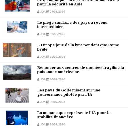
pour la sécurité en Asie
JDA
04/08/2026
Le piège sanitaire des pays à revenu
intermédiaire
JDA
03/08/2026
L'Europe joue de la lyre pendant que Rome
brûle
JDA
31/07/2026
Renoncer aux centres de données fragilise la
puissance américaine
JDA
30/07/2026
Les pays du Golfe misent sur une
gouvernance pilotée par l’IA
JDA
29/07/2026
La menace que représente l'IA pour la
stabilité financière
JDA
29/07/2026