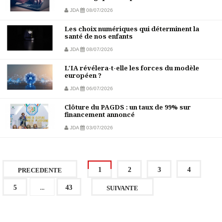
JDA
08/07/2026
Les choix numériques qui déterminent la
santé de nos enfants
JDA
08/07/2026
L'IA révélera-t-elle les forces du modèle
européen ?
JDA
06/07/2026
Clôture du PAGDS : un taux de 99% sur
financement annoncé
JDA
03/07/2026
1
2
3
4
PRECEDENTE
...
5
43
SUIVANTE