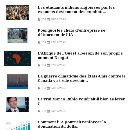
Les étudiants indiens angoissés par les
examens deviennent des combatt...
JDA
28/07/2026
Pourquoi les chefs d'entreprise se
détournent de l'IA
JDA
27/07/2026
L’Afrique de l’Ouest a besoin de son propre
moment Draghi
JDA
27/07/2026
La guerre climatique des États-Unis contre le
Canada va-t-elle devenir...
JDA
24/07/2026
Le vrai Marco Rubio voudrait-il bien se lever
?
JDA
24/07/2026
Comment l'IA pourrait renforcer la
domination du dollar