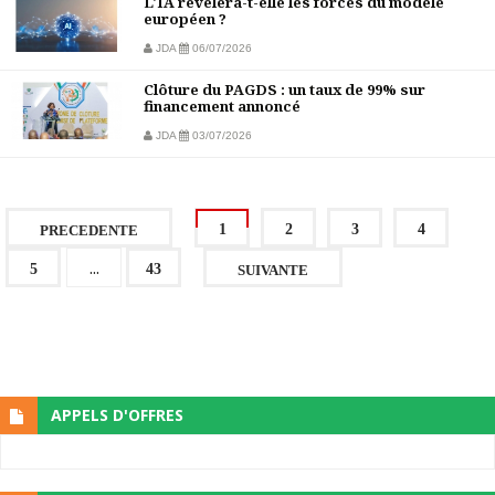
L'IA révélera-t-elle les forces du modèle
européen ?
JDA
06/07/2026
Clôture du PAGDS : un taux de 99% sur
financement annoncé
JDA
03/07/2026
1
2
3
4
PRECEDENTE
...
5
43
SUIVANTE
APPELS D'OFFRES