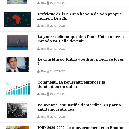
JDA
27/07/2026
L’Afrique de l’Ouest a besoin de son propre
moment Draghi
JDA
27/07/2026
La guerre climatique des États-Unis contre le
Canada va-t-elle devenir...
JDA
24/07/2026
Le vrai Marco Rubio voudrait-il bien se lever
?
JDA
24/07/2026
Comment l'IA pourrait renforcer la
domination du dollar
JDA
24/07/2026
Pourquoi il est justifié d’interdire les partis
antidémocratiques
JDA
23/07/2026
PND 2026-2030 : le gouvernement et la Banque