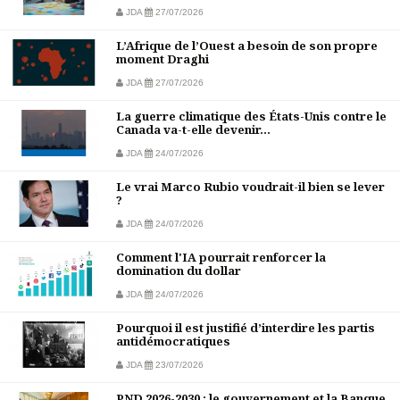
JDA
27/07/2026
L’Afrique de l’Ouest a besoin de son propre
moment Draghi
JDA
27/07/2026
La guerre climatique des États-Unis contre le
Canada va-t-elle devenir...
JDA
24/07/2026
Le vrai Marco Rubio voudrait-il bien se lever
?
JDA
24/07/2026
Comment l'IA pourrait renforcer la
domination du dollar
JDA
24/07/2026
Pourquoi il est justifié d’interdire les partis
antidémocratiques
JDA
23/07/2026
PND 2026-2030 : le gouvernement et la Banque