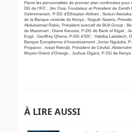
Parmi les personnalités de premier plan confirmées pour r
DG de l’IFC ; Jim Ovia, Fondateur et Président de Zenit
Gebremariam, P-DG d’Ethiopian Airlines ; Ibukun Awosika,
de la Banque centrale du Kenya ; Naguib Sawiris, Présiden
Abdulsamad Rabiu, Président executif de BUA Group ; Ben
de Massmart ; Diane Karusisi, P-DG de Bank of Kigali ;
Engil ; Geoffrey Qhena, P-DG d’IDC ; Habiba Laklalech, D
Banque Européenne d’Investissement ;Junior
Ngulube, P
Proparco ; Issad Rebrab, Président de Cévital ;Abderra
Moyen-Orient d’Orange ; Joshua Oigara, P-DG de Kenya
À LIRE AUSSI