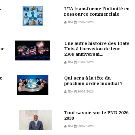
s
L’IA transforme l’intimité en
ressource commerciale
JDA
22/07/2026
Une autre histoire des États-
ine
Unis à l’occasion de leur
250e anniversai...
JDA
21/07/2026
e
Qui sera à la tête du
prochain ordre mondial ?
JDA
20/07/2026
Tout savoir sur le PND 2026-
2030
JDA
20/07/2026