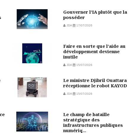
Gouverner l’IA plutôt que la
s
posséder
JDA
17/07/2026
Faire en sorte que l’aide au
développement devienne
inutile
JDA
15/07/2026
e
Le ministre Djibril Ouattara
réceptionne le robot KAYOD
JDA
15/07/2026
ce
Le champ de bataille
stratégique des
infrastructures publiques
numériq...