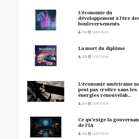
L’économie du
développement à l’ère de
bouleversements
JDA
18/07/2026
La mort du diplôme
JDA
17/07/2026
L'économie américaine n
peut pas croître sans les
énergies renouvelab...
JDA
15/07/2026
Ce qu'exige la gouvernan
de l'IA
JDA
13/07/2026