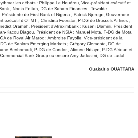
ythmer les débats : Philippe Le Houérou, Vice-président exécutif et
h Bank ; Nadia Fettah, DG de Saham Finances ; Tewolde
 Présidente de First Bank of Nigeria ; Patrick Njoroge, Gouverneur
t exécutif d’OTMT ; Christina Foerster, P-DG de Brussels Airlines ;
edict Oramah, Président d’Afreximbank ; Kuseni Dlamini, Président
 Jean-Kacou Diagou, Président de NSIA ; Manuel Mota, P-DG de Mota
GA de Royal Air Maroc ; Ambroise Fayolle, Vice-président de la
-DG de Sanlam Emerging Markets ; Grégory Clemente, DG de
hmane Benhamadi, P-DG de Condor ; Alioune
Ndiaye, P-DG Afrique et
 Commercial Bank Group ou encore Amy Jadesimi, DG de Ladol.
Ouakaltio OUATTARA