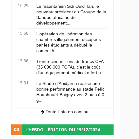
10:29
Le mauritanien Sidi Ould Tah, le
nouveau président du Groupe de la
Banque africaine de
développement...
15:58
L’opération de libération des
chambres illégalement occupées
par les étudiants a débuté le
samedi 5 ...
15:36
Trente-cinq millions de francs CFA
(35 000 000 FCFA), c'est le coût
d'un équipement médical offert p...
15:31
Le Stade d’Abidjan a réalisé une
bonne performance au stade Félix
Houphouët-Boigny avec 2 buts à 0
g...
Toute l'info en continu
L’HEBDO - ÉDITION DU 19/12/2024