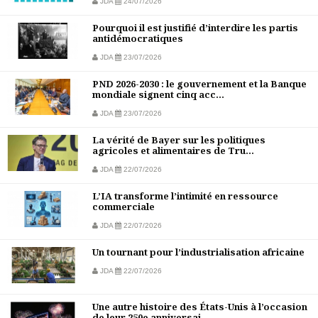
JDA
24/07/2026
Pourquoi il est justifié d’interdire les partis
antidémocratiques
JDA
23/07/2026
PND 2026-2030 : le gouvernement et la Banque
mondiale signent cinq acc...
JDA
23/07/2026
La vérité de Bayer sur les politiques
agricoles et alimentaires de Tru...
JDA
22/07/2026
L’IA transforme l’intimité en ressource
commerciale
JDA
22/07/2026
Un tournant pour l’industrialisation africaine
JDA
22/07/2026
Une autre histoire des États-Unis à l’occasion
de leur 250e anniversai...