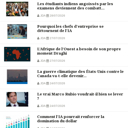
Les étudiants indiens angoissés par les
examens deviennent des combatt...
JDA
28/07/2026
Pourquoi les chefs d'entreprise se
détournent de l'IA
JDA
27/07/2026
L’Afrique de l’Ouest a besoin de son propre
moment Draghi
JDA
27/07/2026
La guerre climatique des États-Unis contre le
Canada va-t-elle devenir...
JDA
24/07/2026
Le vrai Marco Rubio voudrait-il bien se lever
?
JDA
24/07/2026
Comment l'IA pourrait renforcer la
domination du dollar