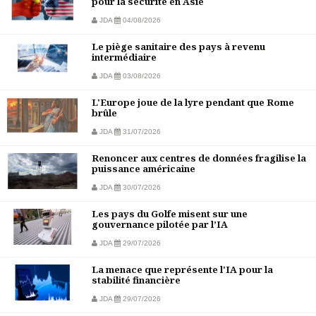
pour la sécurité en Asie
JDA
04/08/2026
Le piège sanitaire des pays à revenu
intermédiaire
JDA
03/08/2026
L'Europe joue de la lyre pendant que Rome
brûle
JDA
31/07/2026
Renoncer aux centres de données fragilise la
puissance américaine
JDA
30/07/2026
Les pays du Golfe misent sur une
gouvernance pilotée par l’IA
JDA
29/07/2026
La menace que représente l'IA pour la
stabilité financière
JDA
29/07/2026