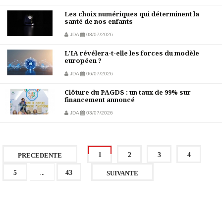
Les choix numériques qui déterminent la
santé de nos enfants
JDA
08/07/2026
L'IA révélera-t-elle les forces du modèle
européen ?
JDA
06/07/2026
Clôture du PAGDS : un taux de 99% sur
financement annoncé
JDA
03/07/2026
1
2
3
4
PRECEDENTE
...
5
43
SUIVANTE