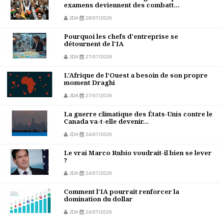
examens deviennent des combatt...
JDA
28/07/2026
Pourquoi les chefs d'entreprise se
détournent de l'IA
JDA
27/07/2026
L’Afrique de l’Ouest a besoin de son propre
moment Draghi
JDA
27/07/2026
La guerre climatique des États-Unis contre le
Canada va-t-elle devenir...
JDA
24/07/2026
Le vrai Marco Rubio voudrait-il bien se lever
?
JDA
24/07/2026
Comment l'IA pourrait renforcer la
domination du dollar
JDA
24/07/2026