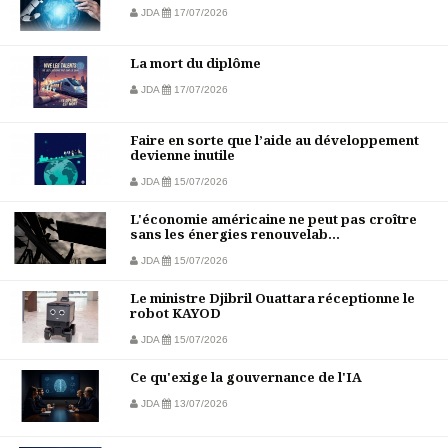
JDA
17/07/2026
La mort du diplôme
JDA
17/07/2026
Faire en sorte que l’aide au développement
devienne inutile
JDA
15/07/2026
L'économie américaine ne peut pas croître
sans les énergies renouvelab...
JDA
15/07/2026
Le ministre Djibril Ouattara réceptionne le
robot KAYOD
JDA
15/07/2026
Ce qu'exige la gouvernance de l'IA
JDA
13/07/2026