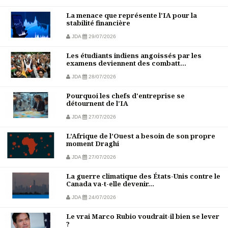
La menace que représente l'IA pour la
stabilité financière
JDA
29/07/2026
Les étudiants indiens angoissés par les
examens deviennent des combatt...
JDA
28/07/2026
Pourquoi les chefs d'entreprise se
détournent de l'IA
JDA
27/07/2026
L’Afrique de l’Ouest a besoin de son propre
moment Draghi
JDA
27/07/2026
La guerre climatique des États-Unis contre le
Canada va-t-elle devenir...
JDA
24/07/2026
Le vrai Marco Rubio voudrait-il bien se lever
?