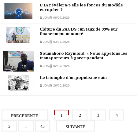
L'IA révélera-t-elle les forces du modèle
européen ?
JDA
06/07/2026
Clôture du PAGDS : un taux de 99% sur
financement annoncé
JDA
03/07/2026
Soumahoro Raymond: « Nous appelons les
transporteurs à garer pendant ...
JDA
02/07/2026
Le triomphe d’un populisme sain
JDA
26/06/2026
1
2
3
4
PRECEDENTE
...
5
43
SUIVANTE