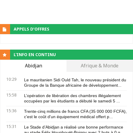
APPELS D'OFFRES
L’INFO EN CONTINU
Abidjan
Afrique & Monde
10:29
Le mauritanien Sidi Ould Tah, le nouveau président du
Groupe de la Banque africaine de développement...
15:58
L’opération de libération des chambres illégalement
occupées par les étudiants a débuté le samedi 5 ...
15:36
Trente-cinq millions de francs CFA (35 000 000 FCFA),
c'est le coût d'un équipement médical offert p...
15:31
Le Stade d’Abidjan a réalisé une bonne performance
au stade Félix Houphouët-Boigny avec 2 buts à 0 g...