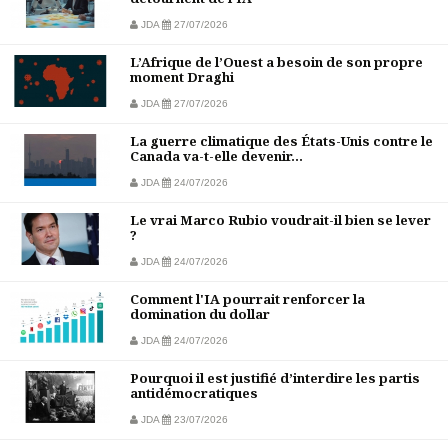
JDA
27/07/2026
L’Afrique de l’Ouest a besoin de son propre
moment Draghi
JDA
27/07/2026
La guerre climatique des États-Unis contre le
Canada va-t-elle devenir...
JDA
24/07/2026
Le vrai Marco Rubio voudrait-il bien se lever
?
JDA
24/07/2026
Comment l'IA pourrait renforcer la
domination du dollar
JDA
24/07/2026
Pourquoi il est justifié d’interdire les partis
antidémocratiques
JDA
23/07/2026