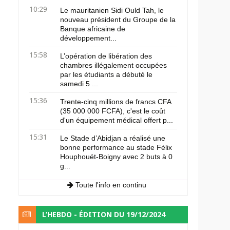
10:29
Le mauritanien Sidi Ould Tah, le
nouveau président du Groupe de la
Banque africaine de
développement...
15:58
L’opération de libération des
chambres illégalement occupées
par les étudiants a débuté le
samedi 5 ...
15:36
Trente-cinq millions de francs CFA
(35 000 000 FCFA), c'est le coût
d'un équipement médical offert p...
15:31
Le Stade d’Abidjan a réalisé une
bonne performance au stade Félix
Houphouët-Boigny avec 2 buts à 0
g...
Toute l'info en continu
L’HEBDO - ÉDITION DU 19/12/2024