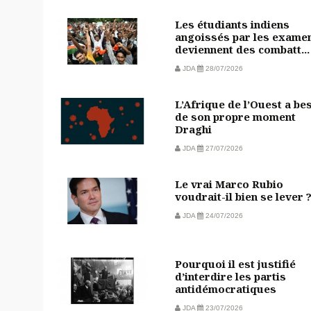
Les étudiants indiens
angoissés par les exame
deviennent des combatt...
JDA
28/07/2026
L’Afrique de l’Ouest a be
de son propre moment
Draghi
JDA
27/07/2026
Le vrai Marco Rubio
voudrait-il bien se lever 
JDA
24/07/2026
Pourquoi il est justifié
d’interdire les partis
antidémocratiques
JDA
23/07/2026