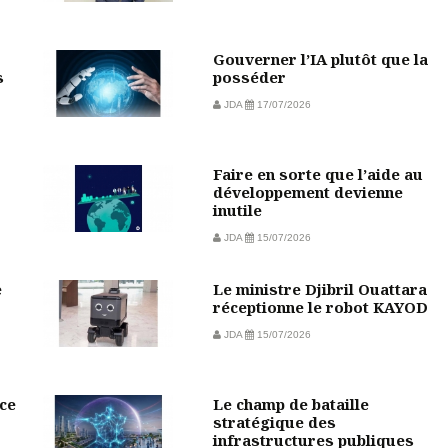
Gouverner l’IA plutôt que la
s
posséder
JDA
17/07/2026
Faire en sorte que l’aide au
développement devienne
inutile
JDA
15/07/2026
e
Le ministre Djibril Ouattara
réceptionne le robot KAYOD
JDA
15/07/2026
ce
Le champ de bataille
stratégique des
infrastructures publiques