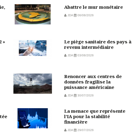
ie,
Abattre le mur monétaire
JDA
06/08/2026
2 »
Le piège sanitaire des pays à
revenu intermédiaire
JDA
03/08/2026
Renoncer aux centres de
données fragilise la
puissance américaine
JDA
30/07/2026
La menace que représente
tée
l'IA pour la stabilité
financière
JDA
29/07/2026