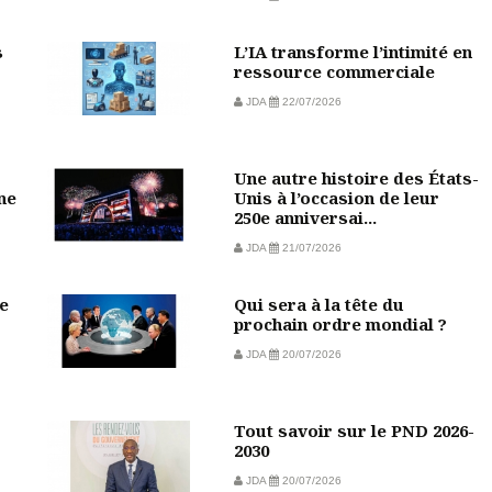
s
L’IA transforme l’intimité en
ressource commerciale
JDA
22/07/2026
Une autre histoire des États-
ine
Unis à l’occasion de leur
250e anniversai...
JDA
21/07/2026
e
Qui sera à la tête du
prochain ordre mondial ?
JDA
20/07/2026
Tout savoir sur le PND 2026-
2030
JDA
20/07/2026