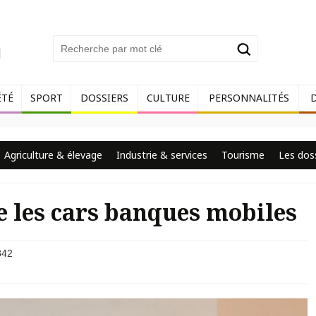
ÉTÉ
SPORT
DOSSIERS
CULTURE
PERSONNALITÉS
Agriculture & élevage
Industrie & services
Tourisme
Les dos
e les cars banques mobiles
42