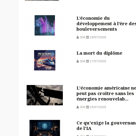
L’économie du
développement à l’ère de
bouleversements
JDA
18/07/2026
La mort du diplôme
JDA
17/07/2026
L'économie américaine n
peut pas croître sans les
énergies renouvelab...
JDA
15/07/2026
Ce qu'exige la gouvernan
de l'IA