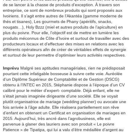
de se lancer à la chasse de produits d’exception. À travers son
entreprise, ce sont de nombreux produits qui sont proposés aux
Ivoiriens. Il s’agit entre autres de l’Akantéa (gamme moderne de
thés et tisanes), Les gourmets de Phany (apéritifs, snacks,
nougats…), Holy Bzzz (miel et autres produits de l’apiculture) en
plus du poivre. Pour elle, l’objectif est de mettre en lumière les
produits méconnus de Côte d’Ivoire et surtout de travailler avec des
producteurs locaux et d’effectuer des mises en relations avec les
différents opérateurs afin de créer de véritables effets de synergie
et surtout de leur permettre d’optimiser leurs activités respectives.
Imprévu
Malgré ses aptitudes managériales, rien ne prédisposait
pourtant cette infatigable bosseuse à suivre cette voie. Auréolée
d’un Diplôme Supérieur de Comptabilité et de Gestion (DSCG)
obtenu à l’INTEC en 2015, Stéphanie dispose à l’époque d’un CV
calibré pour le métier d’expert- comptable. Déjà enfant, elle ne
s’était jamais imaginée dirigeante d’une société. Elle se voyait
plutôt organisatrice de mariage (wedding planner) ou avocate une
fois arrivée à l’âge adulte. Elle réalisera partiellement son rêve
d’enfant en obtenant un Certificat en organisation de mariages en
2015. Aujourd’hui, très ancré dans l’agrobusiness, elle est
parvenue à glaner des lauriers avec son produit « Le poivre
Patience » de Tipatipa, qui lui a valu d’être médaillée d’argent au