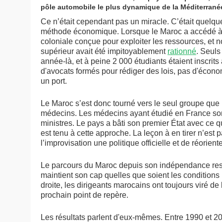
pôle automobile le plus dynamique de la Méditerrané
Ce n’était cependant pas un miracle. C’était quelqu
méthode économique. Lorsque le Maroc a accédé à l
coloniale conçue pour exploiter les ressources, et
supérieur avait été impitoyablement
rationné
. Seuls
année-là, et à peine 2 000 étudiants étaient inscrits 
d'avocats formés pour rédiger des lois, pas d'écono
un port.
Le Maroc s’est donc tourné vers le seul groupe que l
médecins. Les médecins ayant étudié en France son
ministres. Le pays a bâti son premier État avec ce qu’i
est tenu à cette approche. La leçon à en tirer n’est 
l’improvisation une politique officielle et de réorie
Le parcours du Maroc depuis son indépendance res
maintient son cap quelles que soient les conditions
droite, les dirigeants marocains ont toujours viré d
prochain point de repère.
Les résultats parlent d'eux-mêmes. Entre 1990 et 2