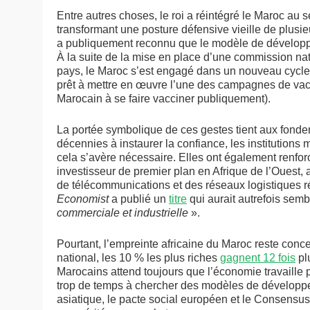
Entre autres choses, le roi a réintégré le Maroc au 
transformant une posture défensive vieille de plusie
a publiquement reconnu que le modèle de développe
À la suite de la mise en place d’une commission nat
pays, le Maroc s’est engagé dans un nouveau cycle d
prêt à mettre en œuvre l’une des campagnes de vaccin
Marocain à se faire vacciner publiquement).
La portée symbolique de ces gestes tient aux fondem
décennies à instaurer la confiance, les institution
cela s’avère nécessaire. Elles ont également renfor
investisseur de premier plan en Afrique de l’Ouest,
de télécommunications et des réseaux logistiques ré
Economist
a publié un
titre
qui aurait autrefois sembl
commerciale et industrielle
».
Pourtant, l’empreinte africaine du Maroc reste conce
national, les 10 % les plus riches
gagnent 12 fois
pl
Marocains attend toujours que l’économie travaille 
trop de temps à chercher des modèles de développe
asiatique, le pacte social européen et le Consensu