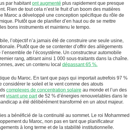
us par habitant
ont augmenté
plus rapidement que presque
nt. Rien de tout cela n’est le fruit d’un boom des matières
le Maroc a développé une conception spécifique du rôle de
ique. Plutôt que de planifier d’en haut ou de se mettre
rté les bons instruments et maintenu le tempo.
e, l’objectif n’a jamais été de construire une seule usine,
onale. Plutôt que de se contenter d’offrir des allègements
ré l’ensemble de l’écosystème. Un constructeur automobile
emier rang, attirant ainsi 1 000 sous-traitants dans la chaîne.
sonnes, avec un contenu local
dépassant 65 %.
tique du Maroc. En tant que pays qui importait autrefois 97 %
e considérer le soleil et le vent comme des atouts
ands
complexes de concentration solaire
au monde et l’un des
ent
visant une part
de 52 % d’énergies renouvelables dans le
n handicap a été délibérément transformé en un atout majeur.
nies a bénéficié de la continuité au sommet. Le roi Mohammed
eloppement du Maroc, non pas en tant que planificateur
ements à long terme et de la stabilité institutionnelle.