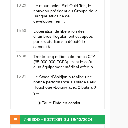
10:29
Le mauritanien Sidi Ould Tah, le
nouveau président du Groupe de la
Banque africaine de
développement...
15:58
L’opération de libération des
chambres illégalement occupées
par les étudiants a débuté le
samedi 5 ...
15:36
Trente-cinq millions de francs CFA
(35 000 000 FCFA), c'est le coût
d'un équipement médical offert p...
15:31
Le Stade d’Abidjan a réalisé une
bonne performance au stade Félix
Houphouët-Boigny avec 2 buts à 0
g...
Toute l'info en continu
L’HEBDO - ÉDITION DU 19/12/2024