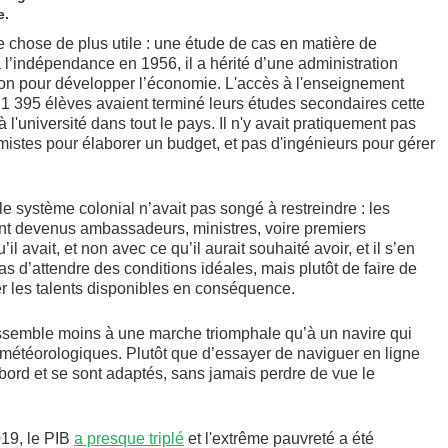
e.
e chose de plus utile : une étude de cas en matière de
’indépendance en 1956, il a hérité d’une administration
 non pour développer l’économie. L'accès à l'enseignement
 1 395 élèves avaient terminé leurs études secondaires cette
à l'université dans tout le pays. Il n'y avait pratiquement pas
mistes pour élaborer un budget, et pas d'ingénieurs pour gérer
e système colonial n’avait pas songé à restreindre : les
t devenus ambassadeurs, ministres, voire premiers
l avait, et non avec ce qu’il aurait souhaité avoir, et il s’en
pas d’attendre des conditions idéales, mais plutôt de faire de
nter les talents disponibles en conséquence.
semble moins à une marche triomphale qu’à un navire qui
 météorologiques. Plutôt que d’essayer de naviguer en ligne
e bord et se sont adaptés, sans jamais perdre de vue le
019, le PIB
a presque triplé
et l'extrême pauvreté a été