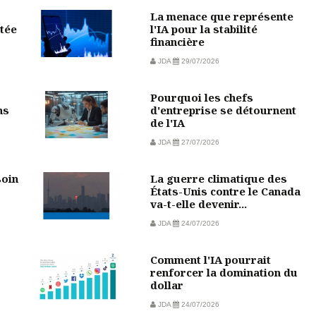
La menace que représente
tée
l'IA pour la stabilité
financière
JDA
29/07/2026
Pourquoi les chefs
ns
d'entreprise se détournent
de l'IA
JDA
27/07/2026
soin
La guerre climatique des
États-Unis contre le Canada
va-t-elle devenir...
JDA
24/07/2026
Comment l'IA pourrait
?
renforcer la domination du
dollar
JDA
24/07/2026