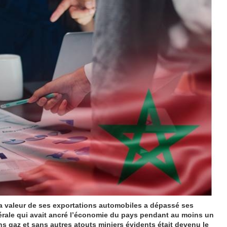
 la valeur de ses exportations automobiles a dépassé ses
érale qui avait ancré l’économie du pays pendant au moins un
ns gaz et sans autres atouts miniers évidents était devenu le