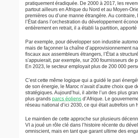
pratiquement éradiquée. De 2000 à 2017, les reven
partout ailleurs en Afrique du Nord et au Moyen-Orie
premières ou d’une manne étrangère. Au contraire, 
l’État dans l’orchestration du développement économ
entièrement en retrait, il a établi la partition, appo
Par exemple, pour développer son industrie automobil
mais de façonner la chaîne d’approvisionnement nati
fiscaux aux assembleurs étrangers, l’État a structu
s'appuierait, par exemple, sur 200 fournisseurs de pr
En 2023, le secteur employait plus de 200 000 per
C'est cette même logique qui a guidé le pari énergé
de son énergie, le Maroc n'avait d'autre choix que d
stratégiques. Aujourd’hui, il abrite l’un des plus gr
plus grands
parcs éoliens
d’Afrique. Le gouvernem
réseau national d’ici 2030, ce qui était autrefois u
Le maintien de cette approche sur plusieurs décen
VI a joué un rôle clé dans l’histoire récente du dév
omniscient, mais en tant que garant ultime des engag