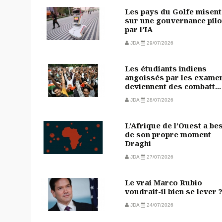
Les pays du Golfe misent
sur une gouvernance pilo
par l’IA
JDA
29/07/2026
Les étudiants indiens
angoissés par les exame
deviennent des combatt...
JDA
28/07/2026
L’Afrique de l’Ouest a be
de son propre moment
Draghi
JDA
27/07/2026
Le vrai Marco Rubio
voudrait-il bien se lever 
JDA
24/07/2026