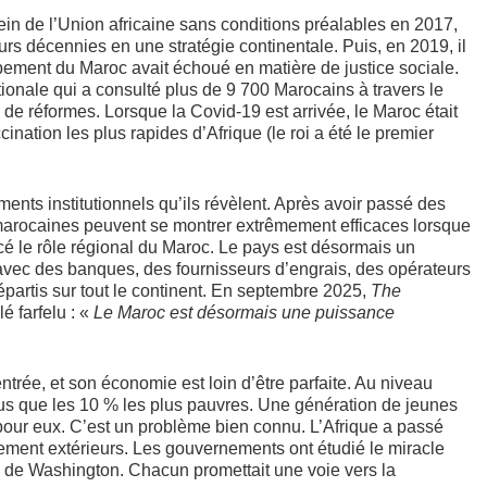
sein de l’Union africaine sans conditions préalables en 2017,
urs décennies en une stratégie continentale. Puis, en 2019, il
ment du Maroc avait échoué en matière de justice sociale.
ionale qui a consulté plus de 9 700 Marocains à travers le
e réformes. Lorsque la Covid-19 est arrivée, le Maroc était
ation les plus rapides d’Afrique (le roi a été le premier
ents institutionnels qu’ils révèlent. Après avoir passé des
s marocaines peuvent se montrer extrêmement efficaces lorsque
cé le rôle régional du Maroc. Le pays est désormais un
 avec des banques, des fournisseurs d’engrais, des opérateurs
partis sur tout le continent. En septembre 2025,
The
é farfelu : «
Le Maroc est désormais une puissance
ntrée, et son économie est loin d’être parfaite. Au niveau
us que les 10 % les plus pauvres. Une génération de jeunes
pour eux. C’est un problème bien connu. L’Afrique a passé
ment extérieurs. Les gouvernements ont étudié le miracle
s de Washington. Chacun promettait une voie vers la