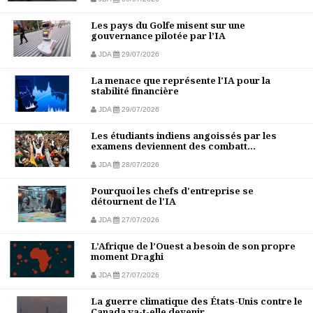
Les pays du Golfe misent sur une
gouvernance pilotée par l’IA
JDA
29/07/2026
La menace que représente l'IA pour la
stabilité financière
JDA
29/07/2026
Les étudiants indiens angoissés par les
examens deviennent des combatt...
JDA
28/07/2026
Pourquoi les chefs d'entreprise se
détournent de l'IA
JDA
27/07/2026
L’Afrique de l’Ouest a besoin de son propre
moment Draghi
JDA
27/07/2026
La guerre climatique des États-Unis contre le
Canada va-t-elle devenir...