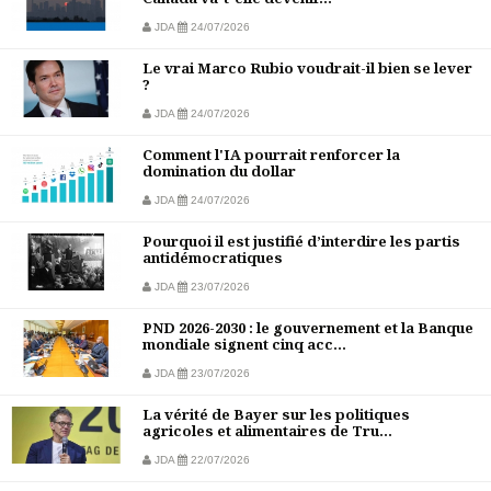
JDA
24/07/2026
Le vrai Marco Rubio voudrait-il bien se lever
?
JDA
24/07/2026
Comment l'IA pourrait renforcer la
domination du dollar
JDA
24/07/2026
Pourquoi il est justifié d’interdire les partis
antidémocratiques
JDA
23/07/2026
PND 2026-2030 : le gouvernement et la Banque
mondiale signent cinq acc...
JDA
23/07/2026
La vérité de Bayer sur les politiques
agricoles et alimentaires de Tru...
JDA
22/07/2026