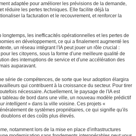
itement adaptée pour améliorer les prévisions de la demande,
et réduire les pertes techniques. Elle facilite déjà la
onaliser la facturation et le recouvrement, et renforcer la
 longtemps, les inefficacités opérationnelles et les pertes de
économies en développement, ce qui a finalement augmenté les
ontexte, un réseau intégrant l'IA peut jouer un rôle crucial :
pour les citoyens, sous la forme d'une meilleure qualité de
tion des interruptions de service et d'une accélération des
mais auparavant.
une série de compétences, de sorte que leur adoption élargira
availleurs qui contribuent à la croissance du secteur. Pour tirer
outefois nécessaire. Actuellement, le paysage de l'IA est
u tableau de bord dans une ville, un nouveau modèle prédictif
r intelligent
» dans la ville voisine. Ces projets «
néralement de systèmes propriétaires, ce qui signifie qu'ils
s doublons et des coûts plus élevés.
me, notamment lors de la mise en place d'infrastructures
'une modernisation sans fondements interopérables peut vous