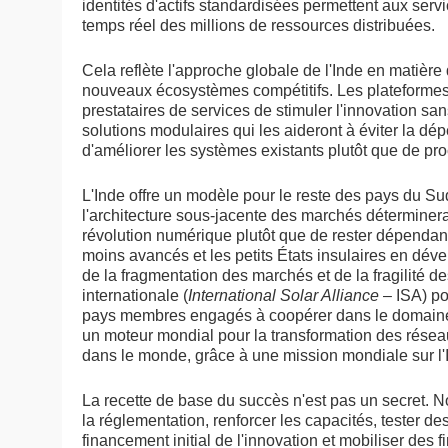
identités d'actifs standardisées permettent aux serv
temps réel des millions de ressources distribuées.
Cela reflète l'approche globale de l'Inde en matière
nouveaux écosystèmes compétitifs. Les plateformes 
prestataires de services de stimuler l'innovation san
solutions modulaires qui les aideront à éviter la dép
d'améliorer les systèmes existants plutôt que de pr
L'Inde offre un modèle pour le reste des pays du 
l'architecture sous-jacente des marchés déterminera
révolution numérique plutôt que de rester dépendant
moins avancés et les petits États insulaires en dév
de la fragmentation des marchés et de la fragilité d
internationale (
International Solar Alliance
– ISA) p
pays membres engagés à coopérer dans le domaine d
un moteur mondial pour la transformation des réseaux
dans le monde, grâce à une mission mondiale sur l'I
La recette de base du succès n'est pas un secret.
la réglementation, renforcer les capacités, tester 
financement initial de l'innovation et mobiliser des