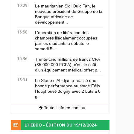
10:29
Le mauritanien Sidi Ould Tah, le
nouveau président du Groupe de la
Banque africaine de
développement...
15:58
L’opération de libération des
chambres illégalement occupées
par les étudiants a débuté le
samedi 5 ...
15:36
Trente-cinq millions de francs CFA
(35 000 000 FCFA), c'est le coût
d'un équipement médical offert p...
15:31
Le Stade d’Abidjan a réalisé une
bonne performance au stade Félix
Houphouët-Boigny avec 2 buts à 0
g...
Toute l'info en continu
L’HEBDO - ÉDITION DU 19/12/2024