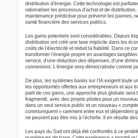
distribution d'énergie. Cette technologie est parfa
rationaliser les processus d'achat et de distribution, 
maintenance prédictive pour prévenir les pannes, rati
santé financière des services publics.
Les gains potentiels sont considérables. Depuis trop
distribution ont créé une taxe implicite dans les 
coûts de l'électricité et réduit la fiabilité. Dans ce c
transformer l'énergie propre en avantages tangibles 
service, d'une réduction des dépenses, d'une diminu
connexions. L'énergie sera démocratisée comme ja
De plus, les systèmes basés sur l'IA exigent toute 
les opportunités offertes aux entrepreneurs et aux tr
parti de ces gains, une approche plus globale sera t
fragmenté, avec des projets pilotes pour un nouvea
dans un seul service public et un nouveau «
compteu
communiquent
» rarement entre eux et dépendent gé
ne peuvent pas être mis à l'échelle. Il en résulte de
Les pays du Sud ont déjà été confrontés à ce problè
numériques de base. Cette expérience a montré qu