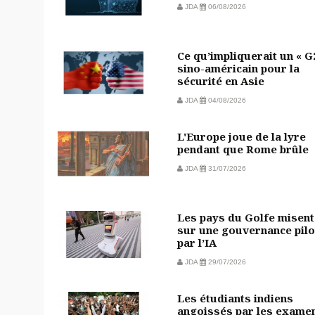
JDA
06/08/2026
Ce qu’impliquerait un « G
sino-américain pour la
sécurité en Asie
JDA
04/08/2026
L'Europe joue de la lyre
pendant que Rome brûle
JDA
31/07/2026
Les pays du Golfe misent
sur une gouvernance pilo
par l’IA
JDA
29/07/2026
Les étudiants indiens
angoissés par les exame