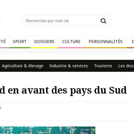
ÉTÉ
SPORT
DOSSIERS
CULTURE
PERSONNALITÉS
Agriculture & élevage
Industrie & services
Tourisme
Les dos
nd en avant des pays du Sud
5