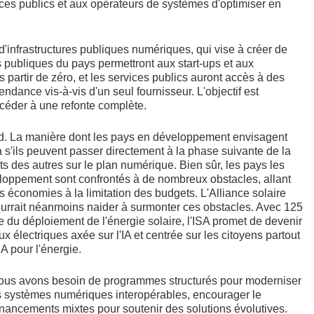
ices publics et aux opérateurs de systèmes d'optimiser en
 d'infrastructures publiques numériques, qui vise à créer de
publiques du pays permettront aux start-ups et aux
s partir de zéro, et les services publics auront accès à des
endance vis-à-vis d'un seul fournisseur. L'objectif est
océder à une refonte complète.
Sud. La manière dont les pays en développement envisagent
 s'ils peuvent passer directement à la phase suivante de la
s des autres sur le plan numérique. Bien sûr, les pays les
eloppement sont confrontés à de nombreux obstacles, allant
es économies à la limitation des budgets. L'Alliance solaire
ourrait néanmoins naider à surmonter ces obstacles. Avec 125
u déploiement de l'énergie solaire, l'ISA promet de devenir
 électriques axée sur l'IA et centrée sur les citoyens partout
A pour l'énergie.
 Nous avons besoin de programmes structurés pour moderniser
des systèmes numériques interopérables, encourager le
 financements mixtes pour soutenir des solutions évolutives.