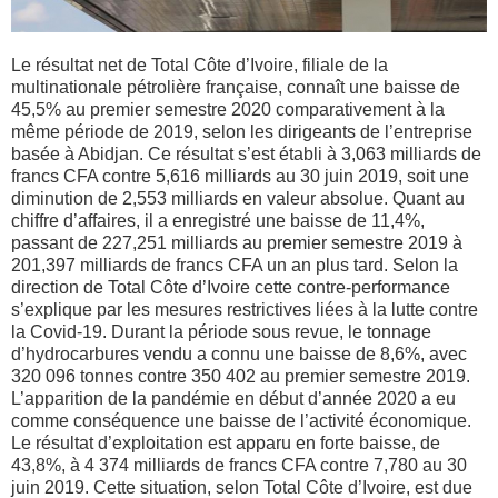
Le résultat net de Total Côte d’Ivoire, filiale de la
multinationale pétrolière française, connaît une baisse de
45,5% au premier semestre 2020 comparativement à la
même période de 2019, selon les dirigeants de
l’
entreprise
basée à Abidjan. Ce résultat s’est établi à 3,063 milliards de
franc
s
CFA contre 5,616 milliards au 30 juin 2019, soit une
diminution de 2,553 milliards en valeur absolue. Quant au
chiffre d’affaires, il a enregistré une baisse de 11,4%,
passant de 227,251 milliards au premier semestre 2019 à
201,397 milliards de franc
s
CFA un an plus tard. Selon
l
a
direction de Total Côte d’Ivoire cette contre-performance
s’explique par
l
es mesures restrictives liées à la lutte contre
la C
ovid
-19. Durant la période sous revue, le tonnage
d’hydrocarbures vendu a connu une baisse de 8,6%, avec
320 096 tonnes contre 350 402 au premier semestre
2019.
L
’apparition de la pandémie en début d’année 2020 a eu
comme conséquence une baisse de l’activité économique.
Le résultat d’exploitation est apparu en forte baisse, de
43,8%, à 4 374 milliards de franc
s
CFA contre 7,780 au 30
juin 2019. Cette situation, selon Total Côte d’Ivoire, est due