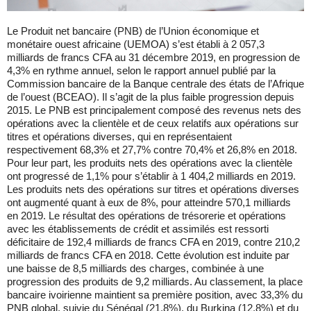
Le Produit net bancaire (PNB) de l’Union économique et
monétaire ouest africaine (UEMOA) s’est établi à 2 057,3
milliards de francs CFA au 31 décembre 2019, en progression de
4,3% en rythme annuel, selon le rapport annuel publié par la
Commission bancaire de la Banque centrale des états de l’Afrique
de l’ouest (BCEAO). Il s’agit de la plus faible progression depuis
2015. Le PNB est principalement composé des revenus nets des
opérations avec la clientèle et de ceux relatifs aux opérations sur
titres et opérations diverses, qui en représentaient
respectivement 68,3% et 27,7% contre 70,4% et 26,8% en 2018.
Pour leur part, les produits nets des opérations avec la clientèle
ont progressé de 1,1% pour s’établir à 1 404,2 milliards en 2019.
Les produits nets des opérations sur titres et opérations diverses
ont augmenté quant à eux de 8%, pour atteindre 570,1 milliards
en 2019. Le résultat des opérations de trésorerie et opérations
avec les établissements de crédit et assimilés est ressorti
déficitaire de 192,4 milliards de francs CFA en 2019, contre 210,2
milliards de francs CFA en 2018. Cette évolution est induite par
une baisse de 8,5 milliards des charges, combinée à une
progression des produits de 9,2 milliards. Au classement, la place
bancaire ivoirienne maintient sa première position, avec 33,3% du
PNB global, suivie du Sénégal (21,8%), du Burkina (12,8%) et du