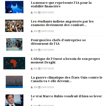
La menace que représente l'IA pour la
stabilité financière
JDA
29/07/2026
Les étudiants indiens angoissés par les
examens deviennent des combatt...
JDA
28/07/2026
Pourquoi les chefs d'entreprise se
détournent de l'IA
JDA
27/07/2026
L’Afrique de l’Ouest a besoin de son propre
moment Draghi
JDA
27/07/2026
La guerre climatique des États-Unis contre le
Canada va-t-elle devenir...
JDA
24/07/2026
Le vrai Marco Rubio voudrait-il bien se lever
?
JDA
24/07/2026