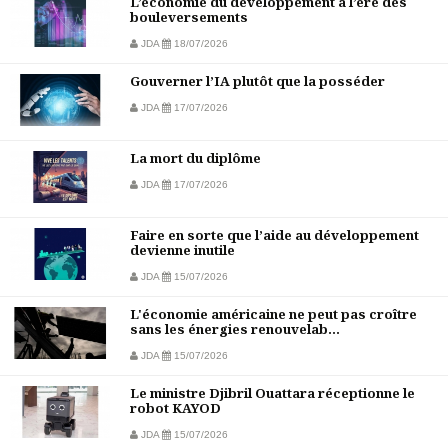
L’économie du développement à l’ère des
bouleversements
JDA
18/07/2026
Gouverner l’IA plutôt que la posséder
JDA
17/07/2026
La mort du diplôme
JDA
17/07/2026
Faire en sorte que l’aide au développement
devienne inutile
JDA
15/07/2026
L'économie américaine ne peut pas croître
sans les énergies renouvelab...
JDA
15/07/2026
Le ministre Djibril Ouattara réceptionne le
robot KAYOD
JDA
15/07/2026