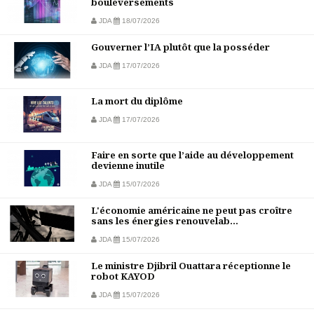
bouleversements
JDA
18/07/2026
Gouverner l’IA plutôt que la posséder
JDA
17/07/2026
La mort du diplôme
JDA
17/07/2026
Faire en sorte que l’aide au développement
devienne inutile
JDA
15/07/2026
L'économie américaine ne peut pas croître
sans les énergies renouvelab...
JDA
15/07/2026
Le ministre Djibril Ouattara réceptionne le
robot KAYOD
JDA
15/07/2026