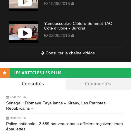
10/08/2016
Yamoussoukro Clôture Sommet TAC-
Côte d'Ivoire - Burkina
02/08/2016
Consulter la chaîne vidéos
LES ARTICLES LES PLUS
Consultés
Commentés
27/07/2026
Sénégal : Diomaye Faye lance « Kiraay, Les Patriotes
Républicains »
30/07/2026
Police nationale : 2 389 nouveaux sous-officiers reçoivent leurs
épaulettes