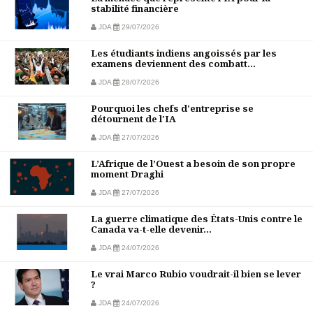
stabilité financière
JDA
29/07/2026
Les étudiants indiens angoissés par les
examens deviennent des combatt...
JDA
28/07/2026
Pourquoi les chefs d'entreprise se
détournent de l'IA
JDA
27/07/2026
L’Afrique de l’Ouest a besoin de son propre
moment Draghi
JDA
27/07/2026
La guerre climatique des États-Unis contre le
Canada va-t-elle devenir...
JDA
24/07/2026
Le vrai Marco Rubio voudrait-il bien se lever
?
JDA
24/07/2026