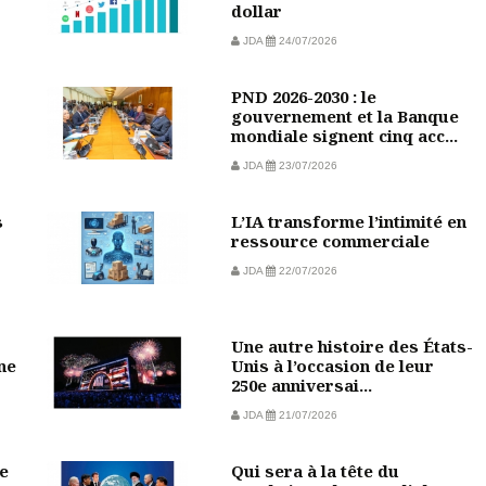
dollar
JDA
24/07/2026
PND 2026-2030 : le
gouvernement et la Banque
mondiale signent cinq acc...
JDA
23/07/2026
s
L’IA transforme l’intimité en
ressource commerciale
JDA
22/07/2026
Une autre histoire des États-
ine
Unis à l’occasion de leur
250e anniversai...
JDA
21/07/2026
e
Qui sera à la tête du