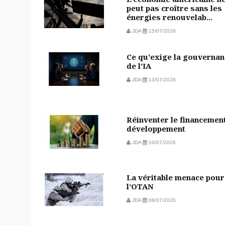
peut pas croître sans les
énergies renouvelab...
JDA
15/07/2026
Ce qu'exige la gouvernan
de l'IA
JDA
13/07/2026
Réinventer le financemen
développement
JDA
10/07/2026
La véritable menace pour
l’OTAN
JDA
08/07/2026