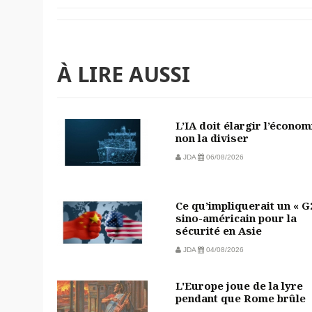
À LIRE AUSSI
L’IA doit élargir l’économ
non la diviser
JDA
06/08/2026
Ce qu’impliquerait un « G
sino-américain pour la
sécurité en Asie
JDA
04/08/2026
L'Europe joue de la lyre
pendant que Rome brûle