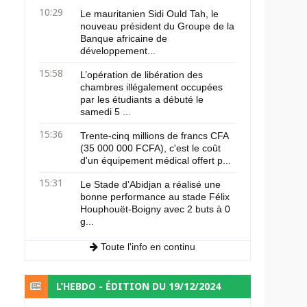
10:29
Le mauritanien Sidi Ould Tah, le
nouveau président du Groupe de la
Banque africaine de
développement...
15:58
L’opération de libération des
chambres illégalement occupées
par les étudiants a débuté le
samedi 5 ...
15:36
Trente-cinq millions de francs CFA
(35 000 000 FCFA), c'est le coût
d'un équipement médical offert p...
15:31
Le Stade d’Abidjan a réalisé une
bonne performance au stade Félix
Houphouët-Boigny avec 2 buts à 0
g...
Toute l'info en continu
L’HEBDO - ÉDITION DU 19/12/2024