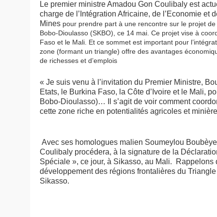
Le premier ministre Amadou Gon Coulibaly est act
charge de l’Intégration Africaine, de l’Economie et d
Mines
pour prendre part à une
rencontre sur le projet d
Bobo-Dioulasso (SKBO), ce 14 mai. Ce projet vise à coordo
Faso et le Mali.
Et ce sommet est important pour l’intégrat
zone (formant un triangle) offre des avantages économiqu
de richesses et d’emplois
« Je suis venu à l’invitation du Premier Ministre, 
Etats, le Burkina Faso, la Côte d’Ivoire et le Mali,
Bobo-Dioulasso)… Il s’agit de voir comment coordon
cette zone riche en potentialités agricoles et mini
Avec ses homologues malien Soumeylou Boubèye 
Coulibaly procédera, à la signature de la Déclarat
Spéciale », ce jour, à Sikasso, au Mali. Rappelons qu
développement des régions frontalières du Triangle 
Sikasso.