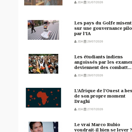
JDA
31/07/2026
Les pays du Golfe misent
sur une gouvernance pilo
par l’IA
JDA
29/07/2026
Les étudiants indiens
angoissés par les exame
deviennent des combatt...
JDA
28/07/2026
L’Afrique de l’Ouest a be
de son propre moment
Draghi
JDA
27/07/2026
Le vrai Marco Rubio
voudrait-il bien se lever 