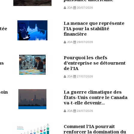
JDA
30/07/2026
La menace que représente
tée
l'IA pour la stabilité
financière
JDA
29/07/2026
Pourquoi les chefs
ns
d'entreprise se détournent
de l'IA
JDA
27/07/2026
soin
La guerre climatique des
États-Unis contre le Canada
va-t-elle devenir...
JDA
24/07/2026
Comment l'IA pourrait
?
renforcer la domination du