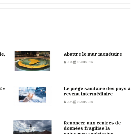
ie,
Abattre le mur monétaire
JDA
06/08/2026
2 »
Le piège sanitaire des pays à
revenu intermédiaire
JDA
03/08/2026
Renoncer aux centres de
données fragilise la
puissance américaine