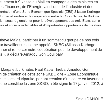
uellement à Sikasso au Mali en compagnie des
ministres en
es Finances, de l’Energie, ainsi que de l’Industrie et des
e création d’une Zone Economique Spéciale (ZES) Sikasso-Korhogo-
nner et renforcer la coopération entre la Côte d’Ivoire, le Burkina
ion sous régionale, et pour le développement des trois Etats, car la
es et sociaux indéniables et d’importantes opportunités de création
Boubèye Maïga, participer à un sommet du groupe de nos trois
 pour travailler sur la zone appelée SKBO (Sikasso-Korhogo-
ner et renforcer notre coopération pour le développement de
ères », a déclaré Amadou Gon Coulibaly.
Maïga et burkinabé, Paul Kaba Thiéba, Amadou Gon
ion de création de cette zone SKBO dite « Zone Economique
e l’accord tripartite, portant création d’un cadre en faveur du
que constitue la zone SKBO, a été signé le 17 janvier 2012, à
Satou DAHOUE