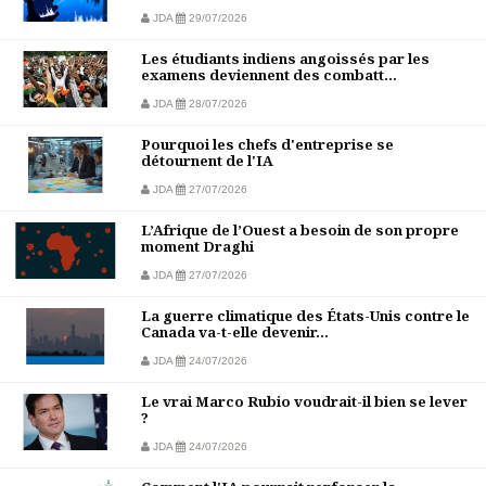
JDA
29/07/2026
Les étudiants indiens angoissés par les
examens deviennent des combatt...
JDA
28/07/2026
Pourquoi les chefs d'entreprise se
détournent de l'IA
JDA
27/07/2026
L’Afrique de l’Ouest a besoin de son propre
moment Draghi
JDA
27/07/2026
La guerre climatique des États-Unis contre le
Canada va-t-elle devenir...
JDA
24/07/2026
Le vrai Marco Rubio voudrait-il bien se lever
?
JDA
24/07/2026