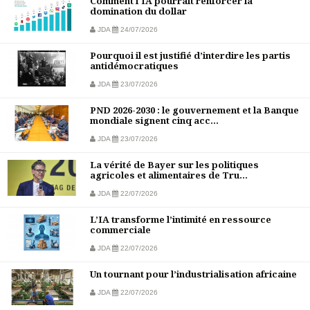
Comment l'IA pourrait renforcer la
domination du dollar
JDA
24/07/2026
Pourquoi il est justifié d’interdire les partis
antidémocratiques
JDA
23/07/2026
PND 2026-2030 : le gouvernement et la Banque
mondiale signent cinq acc...
JDA
23/07/2026
La vérité de Bayer sur les politiques
agricoles et alimentaires de Tru...
JDA
22/07/2026
L’IA transforme l’intimité en ressource
commerciale
JDA
22/07/2026
Un tournant pour l’industrialisation africaine
JDA
22/07/2026