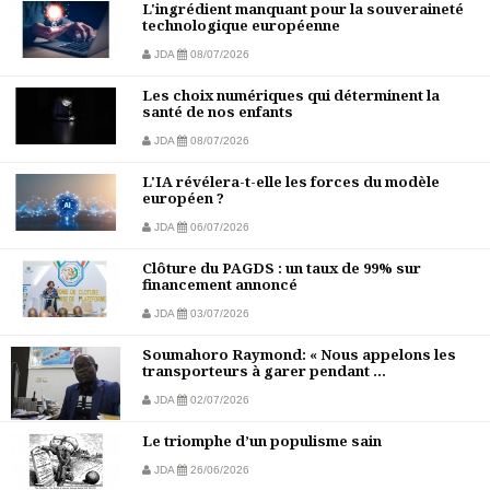
L'ingrédient manquant pour la souveraineté
technologique européenne
JDA
08/07/2026
Les choix numériques qui déterminent la
santé de nos enfants
JDA
08/07/2026
L'IA révélera-t-elle les forces du modèle
européen ?
JDA
06/07/2026
Clôture du PAGDS : un taux de 99% sur
financement annoncé
JDA
03/07/2026
Soumahoro Raymond: « Nous appelons les
transporteurs à garer pendant ...
JDA
02/07/2026
Le triomphe d’un populisme sain
JDA
26/06/2026