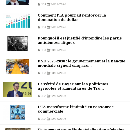
JDA
24/07/2026
Comment l'IA pourrait renforcer la
domination du dollar
JDA
24/07/2026
Pourquoi il est justifié d’interdire les partis
antidémocratiques
JDA
23/07/2026
PND 2026-2030 : le gouvernement et la Banque
mondiale signent cinq acc...
JDA
23/07/2026
La vérité de Bayer sur les politiques
agricoles et alimentaires de Tru...
JDA
22/07/2026
L’IA transforme l’intimité en ressource
commerciale
JDA
22/07/2026
Un tournant pour l’industrialisation africaine