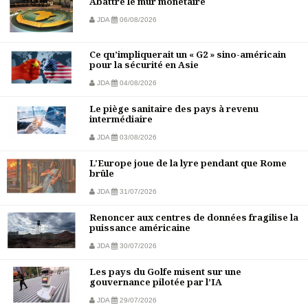
Abattre le mur monétaire
JDA
06/08/2026
Ce qu’impliquerait un « G2 » sino-américain
pour la sécurité en Asie
JDA
04/08/2026
Le piège sanitaire des pays à revenu
intermédiaire
JDA
03/08/2026
L'Europe joue de la lyre pendant que Rome
brûle
JDA
31/07/2026
Renoncer aux centres de données fragilise la
puissance américaine
JDA
30/07/2026
Les pays du Golfe misent sur une
gouvernance pilotée par l’IA
JDA
29/07/2026