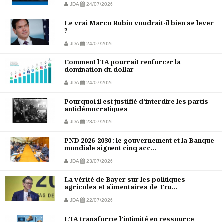
JDA
24/07/2026
Le vrai Marco Rubio voudrait-il bien se lever
?
JDA
24/07/2026
Comment l'IA pourrait renforcer la
domination du dollar
JDA
24/07/2026
Pourquoi il est justifié d’interdire les partis
antidémocratiques
JDA
23/07/2026
PND 2026-2030 : le gouvernement et la Banque
mondiale signent cinq acc...
JDA
23/07/2026
La vérité de Bayer sur les politiques
agricoles et alimentaires de Tru...
JDA
22/07/2026
L’IA transforme l’intimité en ressource