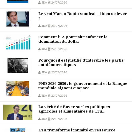
JDA
24/07/2026
Le vrai Marco Rubio voudrait-il bien se lever
?
JDA
24/07/2026
Comment l'IA pourrait renforcer la
domination du dollar
JDA
24/07/2026
Pourquoi il est justifié d’interdire les partis
antidémocratiques
JDA
23/07/2026
PND 2026-2030 : le gouvernement et la Banque
mondiale signent cinq acc...
JDA
23/07/2026
La vérité de Bayer sur les politiques
agricoles et alimentaires de Tru...
JDA
22/07/2026
L’IA transforme l’intimité en ressource