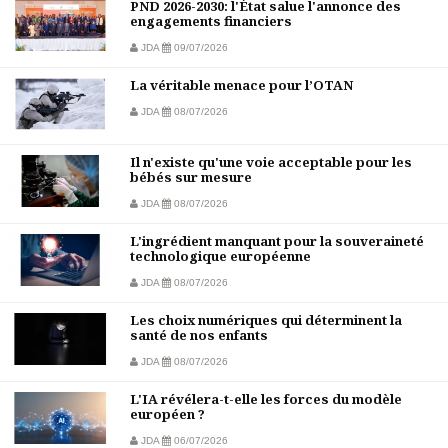
PND 2026-2030: l'État salue l'annonce des
engagements financiers
JDA
09/07/2026
La véritable menace pour l’OTAN
JDA
08/07/2026
Il n'existe qu'une voie acceptable pour les
bébés sur mesure
JDA
08/07/2026
L'ingrédient manquant pour la souveraineté
technologique européenne
JDA
08/07/2026
Les choix numériques qui déterminent la
santé de nos enfants
JDA
08/07/2026
L'IA révélera-t-elle les forces du modèle
européen ?
JDA
06/07/2026