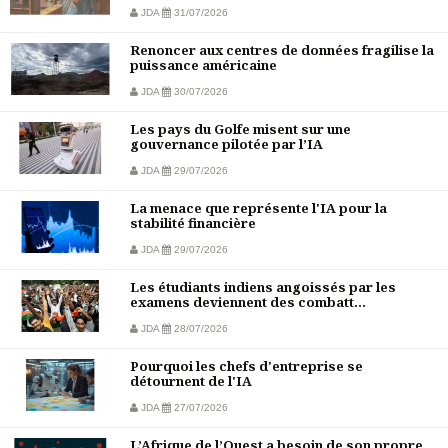
JDA
31/07/2026
Renoncer aux centres de données fragilise la
puissance américaine
JDA
30/07/2026
Les pays du Golfe misent sur une
gouvernance pilotée par l’IA
JDA
29/07/2026
La menace que représente l'IA pour la
stabilité financière
JDA
29/07/2026
Les étudiants indiens angoissés par les
examens deviennent des combatt...
JDA
28/07/2026
Pourquoi les chefs d'entreprise se
détournent de l'IA
JDA
27/07/2026
L’Afrique de l’Ouest a besoin de son propre