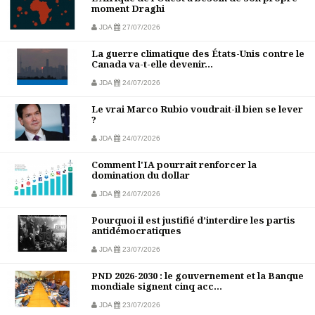
moment Draghi
JDA
27/07/2026
La guerre climatique des États-Unis contre le
Canada va-t-elle devenir...
JDA
24/07/2026
Le vrai Marco Rubio voudrait-il bien se lever
?
JDA
24/07/2026
Comment l'IA pourrait renforcer la
domination du dollar
JDA
24/07/2026
Pourquoi il est justifié d’interdire les partis
antidémocratiques
JDA
23/07/2026
PND 2026-2030 : le gouvernement et la Banque
mondiale signent cinq acc...
JDA
23/07/2026