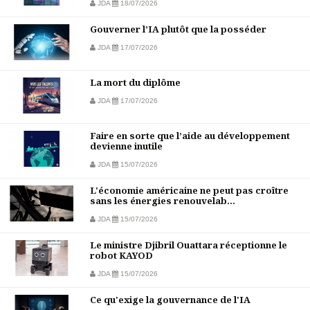
JDA
18/07/2026
Gouverner l’IA plutôt que la posséder
JDA
17/07/2026
La mort du diplôme
JDA
17/07/2026
Faire en sorte que l’aide au développement
devienne inutile
JDA
15/07/2026
L'économie américaine ne peut pas croître
sans les énergies renouvelab...
JDA
15/07/2026
Le ministre Djibril Ouattara réceptionne le
robot KAYOD
JDA
15/07/2026
Ce qu'exige la gouvernance de l'IA