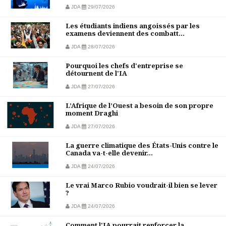
JDA
29/07/2026
Les étudiants indiens angoissés par les
examens deviennent des combatt...
JDA
28/07/2026
Pourquoi les chefs d'entreprise se
détournent de l'IA
JDA
27/07/2026
L’Afrique de l’Ouest a besoin de son propre
moment Draghi
JDA
27/07/2026
La guerre climatique des États-Unis contre le
Canada va-t-elle devenir...
JDA
24/07/2026
Le vrai Marco Rubio voudrait-il bien se lever
?
JDA
24/07/2026
Comment l'IA pourrait renforcer la