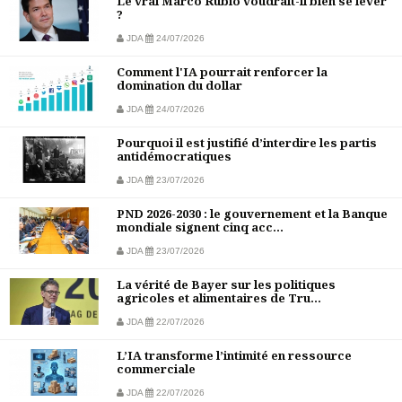
Le vrai Marco Rubio voudrait-il bien se lever
?
JDA
24/07/2026
Comment l'IA pourrait renforcer la
domination du dollar
JDA
24/07/2026
Pourquoi il est justifié d’interdire les partis
antidémocratiques
JDA
23/07/2026
PND 2026-2030 : le gouvernement et la Banque
mondiale signent cinq acc...
JDA
23/07/2026
La vérité de Bayer sur les politiques
agricoles et alimentaires de Tru...
JDA
22/07/2026
L’IA transforme l’intimité en ressource
commerciale
JDA
22/07/2026