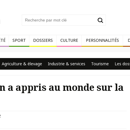
ÉTÉ
SPORT
DOSSIERS
CULTURE
PERSONNALITÉS
Agriculture & élevage
Industrie & services
Tourisme
Les dos
an a appris au monde sur la
2