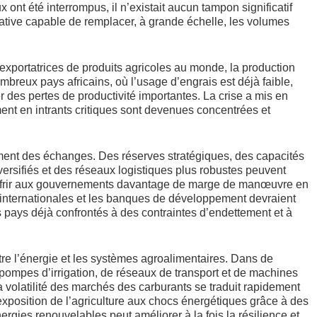
 ont été interrompus, il n’existait aucun tampon significatif
native capable de remplacer, à grande échelle, les volumes
exportatrices de produits agricoles au monde, la production
reux pays africains, où l’usage d’engrais est déjà faible,
des pertes de productivité importantes. La crise a mis en
ent en intrants critiques sont devenues concentrées et
ement des échanges. Des réserves stratégiques, des capacités
ersifiés et des réseaux logistiques plus robustes peuvent
t offrir aux gouvernements davantage de marge de manœuvre en
es internationales et les banques de développement devraient
s pays déjà confrontés à des contraintes d’endettement et à
tre l’énergie et les systèmes agroalimentaires. Dans de
ompes d’irrigation, de réseaux de transport et de machines
a volatilité des marchés des carburants se traduit rapidement
xposition de l’agriculture aux chocs énergétiques grâce à des
nergies renouvelables peut améliorer à la fois la résilience et