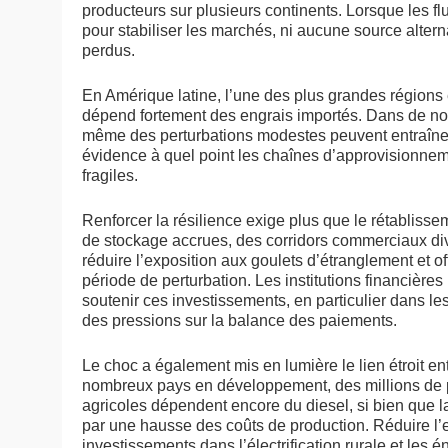
producteurs sur plusieurs continents. Lorsque les flux
pour stabiliser les marchés, ni aucune source alter
perdus.
En Amérique latine, l’une des plus grandes régions 
dépend fortement des engrais importés. Dans de nomb
même des perturbations modestes peuvent entraîner 
évidence à quel point les chaînes d’approvisionnem
fragiles.
Renforcer la résilience exige plus que le rétabliss
de stockage accrues, des corridors commerciaux div
réduire l’exposition aux goulets d’étranglement e
période de perturbation. Les institutions financièr
soutenir ces investissements, en particulier dans le
des pressions sur la balance des paiements.
Le choc a également mis en lumière le lien étroit en
nombreux pays en développement, des millions de p
agricoles dépendent encore du diesel, si bien que l
par une hausse des coûts de production. Réduire l’e
investissements dans l’électrification rurale et les é