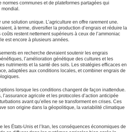
n de normes communes et de plateformes partagées qui
c mondial.
r une solution unique. L’agriculture en offre rarement une.
ent, à terme, diversifier la production d’engrais et réduire la
 coûts restent nettement supérieurs à ceux de l’ammoniac
le est encore à plusieurs années.
ssements en recherche devraient soutenir les engrais
bénéfiques, l’amélioration génétique des cultures et les
 des nutriments et la santé des sols. Les stratégies efficaces en
ence, adaptées aux conditions locales, et combiner engrais de
ologiques.
s options lorsque les conditions changent de façon inattendue.
 l’assurance agricole et les protocoles d’action anticipée
rbations avant qu’elles ne se transforment en crises. Ces
e son origine dans la géopolitique, la variabilité climatique
e les États-Unis et l’Iran, les conséquences économiques de