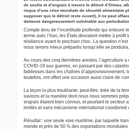
de soufre et d’engrais à travers le détroit d’Ormuz, al
risque d’une crise mondiale de sécurité alimentaire p
supposer que le détroit reste ouvert), il ne peut effac
demeure dangereusement vulnérable aux perturbatio
Compte tenu de l’incertitude profonde qui entoure 
terme avec l’Iran, les États devraient mettre à profi
résilience avant le prochain choc. La question n’est
nous serons mieux préparés lorsqu’elle se produira
Au cours des cinq dernières années, l’agriculture 
COVID-19 aux guerres, en passant par des catastro
faiblesses dans les chaînes d’approvisionnement, l
toutefois, ont offert une occasion aussi claire de co
La leçon la plus troublante, peut-être, tirée de la fe
savions et la manière dont nous nous sommes prépa
engrais étaient bien connus, et pourtant le secteur 
limités et sans mécanisme international coordonné de
Résultat : une seule voie maritime, par laquelle tr
monde et près de 50 % des exportations mondiales d