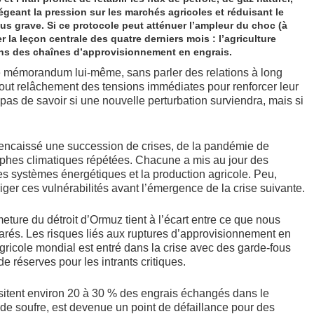
légeant la pression sur les marchés agricoles et réduisant le
lus grave. Si ce protocole peut atténuer l’ampleur du choc (à
er la leçon centrale des quatre derniers mois : l’agriculture
ns des chaînes d’approvisionnement en engrais.
le mémorandum lui-même, sans parler des relations à long
t tout relâchement des tensions immédiates pour renforcer leur
 pas de savoir si une nouvelle perturbation surviendra, mais si
.
a encaissé une succession de crises, de la pandémie de
phes climatiques répétées. Chacune a mis au jour des
es systèmes énergétiques et la production agricole. Peu,
rriger ces vulnérabilités avant l’émergence de la crise suivante.
rmeture du détroit d’Ormuz tient à l’écart entre ce que nous
rés. Les risques liés aux ruptures d’approvisionnement en
agricole mondial est entré dans la crise avec des garde-fous
 réserves pour les intrants critiques.
ansitent environ 20 à 30 % des engrais échangés dans le
e soufre, est devenue un point de défaillance pour des