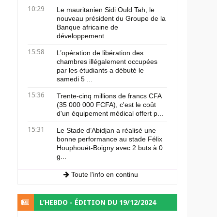
10:29
Le mauritanien Sidi Ould Tah, le
nouveau président du Groupe de la
Banque africaine de
développement...
15:58
L’opération de libération des
chambres illégalement occupées
par les étudiants a débuté le
samedi 5 ...
15:36
Trente-cinq millions de francs CFA
(35 000 000 FCFA), c'est le coût
d'un équipement médical offert p...
15:31
Le Stade d’Abidjan a réalisé une
bonne performance au stade Félix
Houphouët-Boigny avec 2 buts à 0
g...
Toute l'info en continu
L’HEBDO - ÉDITION DU 19/12/2024