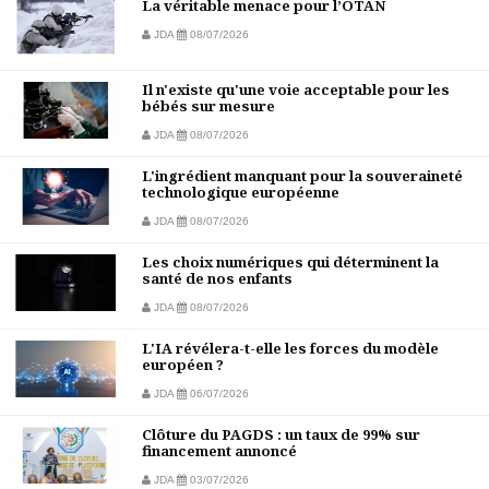
La véritable menace pour l’OTAN
JDA
08/07/2026
Il n'existe qu'une voie acceptable pour les
bébés sur mesure
JDA
08/07/2026
L'ingrédient manquant pour la souveraineté
technologique européenne
JDA
08/07/2026
Les choix numériques qui déterminent la
santé de nos enfants
JDA
08/07/2026
L'IA révélera-t-elle les forces du modèle
européen ?
JDA
06/07/2026
Clôture du PAGDS : un taux de 99% sur
financement annoncé
JDA
03/07/2026