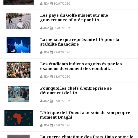
JDA
30/07/2026
Les pays du Golfe misent sur une
gouvernance pilotée par l’IA
JDA
29/07/2026
La menace que représente l'IA pour la
stabilité financière
JDA
29/07/2026
Les étudiants indiens angoissés par les
examens deviennent des combatt...
JDA
28/07/2026
Pourquoi les chefs d'entreprise se
détournent de l'IA
JDA
27/07/2026
L’Afrique de l’Ouest a besoin de son propre
moment Draghi
JDA
27/07/2026
La guerre climatique des États-Unis contre le