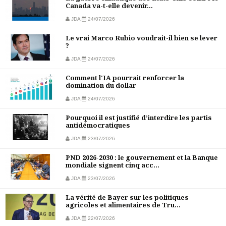
Canada va-t-elle devenir...
JDA
24/07/2026
Le vrai Marco Rubio voudrait-il bien se lever
?
JDA
24/07/2026
Comment l'IA pourrait renforcer la
domination du dollar
JDA
24/07/2026
Pourquoi il est justifié d’interdire les partis
antidémocratiques
JDA
23/07/2026
PND 2026-2030 : le gouvernement et la Banque
mondiale signent cinq acc...
JDA
23/07/2026
La vérité de Bayer sur les politiques
agricoles et alimentaires de Tru...
JDA
22/07/2026