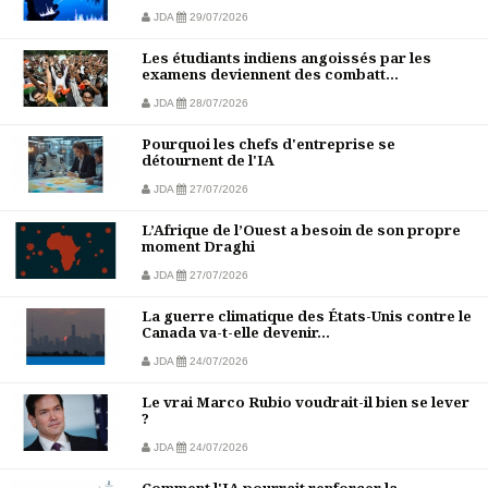
JDA
29/07/2026
Les étudiants indiens angoissés par les
examens deviennent des combatt...
JDA
28/07/2026
Pourquoi les chefs d'entreprise se
détournent de l'IA
JDA
27/07/2026
L’Afrique de l’Ouest a besoin de son propre
moment Draghi
JDA
27/07/2026
La guerre climatique des États-Unis contre le
Canada va-t-elle devenir...
JDA
24/07/2026
Le vrai Marco Rubio voudrait-il bien se lever
?
JDA
24/07/2026