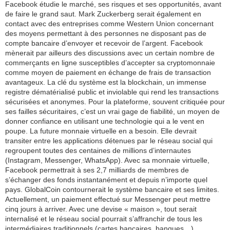
Facebook étudie le marché, ses risques et ses opportunités, avant
de faire le grand saut. Mark Zuckerberg serait également en
contact avec des entreprises comme Western Union concernant
des moyens permettant à des personnes ne disposant pas de
compte bancaire d’envoyer et recevoir de l’argent. Facebook
mènerait par ailleurs des discussions avec un certain nombre de
commerçants en ligne susceptibles d’accepter sa cryptomonnaie
comme moyen de paiement en échange de frais de transaction
avantageux. La clé du système est la blockchain, un immense
registre dématérialisé public et inviolable qui rend les transactions
sécurisées et anonymes. Pour la plateforme, souvent critiquée pour
ses failles sécuritaires, c’est un vrai gage de fiabilité, un moyen de
donner confiance en utilisant une technologie qui a le vent en
poupe. La future monnaie virtuelle en a besoin. Elle devrait
transiter entre les applications détenues par le réseau social qui
regroupent toutes des centaines de millions d’internautes
(Instagram, Messenger, WhatsApp). Avec sa monnaie virtuelle,
Facebook permettrait à ses 2,7 milliards de membres de
s’échanger des fonds instantanément et depuis n’importe quel
pays. GlobalCoin contournerait le système bancaire et ses limites.
Actuellement, un paiement effectué sur Messenger peut mettre
cinq jours à arriver. Avec une devise « maison », tout serait
internalisé et le réseau social pourrait s’affranchir de tous les
intermédiaires traditionnels (cartes bancaires, banques…).