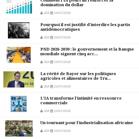
Comment l'IA pourrait renforcer la
domination du dollar
JDA
24/07/2026
Pourquoi il est justifié d’interdire les partis
antidémocratiques
JDA
23/07/2026
PND 2026-2030 : le gouvernement et la Banque
mondiale signent cinq acc...
JDA
23/07/2026
La vérité de Bayer sur les politiques
agricoles et alimentaires de Tru...
JDA
22/07/2026
L’IA transforme l’intimité en ressource
commerciale
JDA
22/07/2026
Un tournant pour l’industrialisation africaine
JDA
22/07/2026