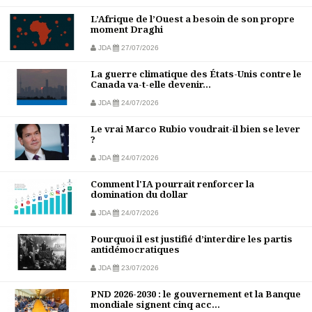
L’Afrique de l’Ouest a besoin de son propre
moment Draghi
JDA
27/07/2026
La guerre climatique des États-Unis contre le
Canada va-t-elle devenir...
JDA
24/07/2026
Le vrai Marco Rubio voudrait-il bien se lever
?
JDA
24/07/2026
Comment l'IA pourrait renforcer la
domination du dollar
JDA
24/07/2026
Pourquoi il est justifié d’interdire les partis
antidémocratiques
JDA
23/07/2026
PND 2026-2030 : le gouvernement et la Banque
mondiale signent cinq acc...