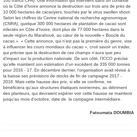
100 francs CFA). Une information qui intervient dans un contexte
où la Côte d’Ivoire annonce la destruction sur trois ans de près de
10 000 hectares de cacaoyers, touchés par le virus swollen shoot.
Selon les chiffres du Centre national de recherche agronomique
(CNRA), quelque 300 000 hectares de plantation de cacao sont
infectés en Côte d’Ivoire, dont plus de 77 000 hectares dans la
seule région du Marahoué, au cœur de la nouvelle « Boucle du
cacao ». « Cette annonce, qui n’est pas la première du genre, vise
à influencer les cours mondiaux du cacao », croit savoir un trader,
qui précise que la destruction de ces champs n’aura que peu
d’impact sur la production nationale. De son côté, l’ICCO précise
qu’elle maintient son estimation d’un excédent de 335 000 tonnes
pour 2016 - 17. En décembre dernier, l’organisation avait révisé à
la baisse ses prévisions de stocks de fin de campagne 2017 -
2018. Mais cette hausse des prix, si elle se confirme, ne
bénéficiera qu’aux structures étatiques ivoiriennes, au détriment
des planteurs, qui devraient espérer voir cette hausse se maintenir
jusqu’au mois d’octobre, date de la campagne intermédiaire.
Fatoumata DOUMBIA