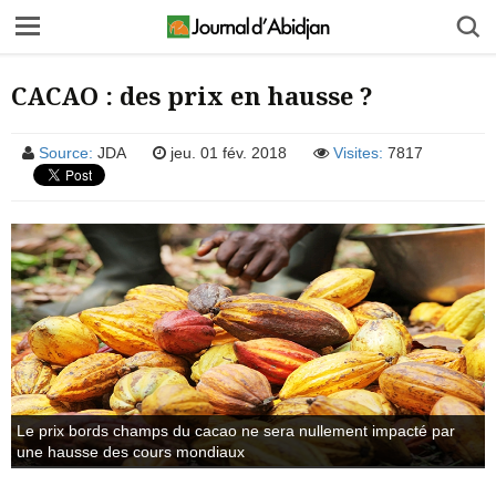
CACAO : des prix en hausse ?
Source:
JDA
jeu. 01 fév. 2018
Visites:
7817
Le prix bords champs du cacao ne sera nullement impacté par
une hausse des cours mondiaux