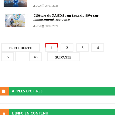
JDA
06/07/2026
Clôture du PAGDS : un taux de 99% sur
financement annoncé
JDA
03/07/2026
1
2
3
4
PRECEDENTE
...
5
43
SUIVANTE
APPELS D'OFFRES
L’INFO EN CONTINU