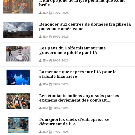
L'Europe joue de la lyre pendant que Rome
brûle
JDA
31/07/2026
Renoncer aux centres de données fragilise la
puissance américaine
JDA
30/07/2026
Les pays du Golfe misent sur une
gouvernance pilotée par l’IA
JDA
29/07/2026
La menace que représente l'IA pour la
stabilité financière
JDA
29/07/2026
Les étudiants indiens angoissés par les
examens deviennent des combatt...
JDA
28/07/2026
Pourquoi les chefs d'entreprise se
détournent de l'IA
JDA
27/07/2026