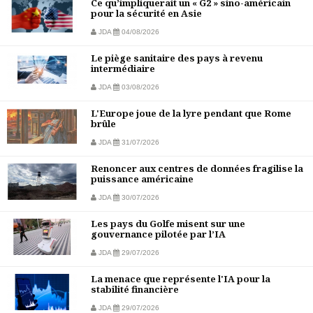
Ce qu’impliquerait un « G2 » sino-américain
pour la sécurité en Asie
JDA
04/08/2026
Le piège sanitaire des pays à revenu
intermédiaire
JDA
03/08/2026
L'Europe joue de la lyre pendant que Rome
brûle
JDA
31/07/2026
Renoncer aux centres de données fragilise la
puissance américaine
JDA
30/07/2026
Les pays du Golfe misent sur une
gouvernance pilotée par l’IA
JDA
29/07/2026
La menace que représente l'IA pour la
stabilité financière
JDA
29/07/2026