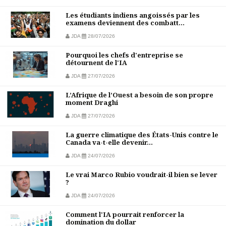
Les étudiants indiens angoissés par les
examens deviennent des combatt...
JDA
28/07/2026
Pourquoi les chefs d'entreprise se
détournent de l'IA
JDA
27/07/2026
L’Afrique de l’Ouest a besoin de son propre
moment Draghi
JDA
27/07/2026
La guerre climatique des États-Unis contre le
Canada va-t-elle devenir...
JDA
24/07/2026
Le vrai Marco Rubio voudrait-il bien se lever
?
JDA
24/07/2026
Comment l'IA pourrait renforcer la
domination du dollar