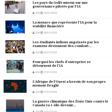
Les pays du Golfe misent sur une
gouvernance pilotée par l’IA
JDA
29/07/2026
La menace que représente l'IA pour la
stabilité financière
JDA
29/07/2026
Les étudiants indiens angoissés par les
examens deviennent des combatt...
JDA
28/07/2026
Pourquoi les chefs d'entreprise se
détournent de l'IA
JDA
27/07/2026
L’Afrique de l’Ouest a besoin de son propre
moment Draghi
JDA
27/07/2026
La guerre climatique des États-Unis contre le
Canada va-t-elle devenir...
JDA
24/07/2026