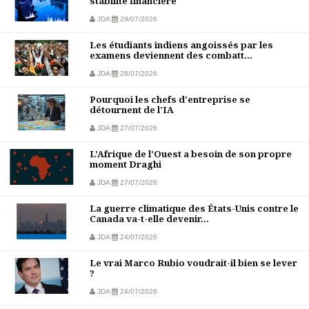
stabilité financière
JDA
29/07/2026
Les étudiants indiens angoissés par les
examens deviennent des combatt...
JDA
28/07/2026
Pourquoi les chefs d'entreprise se
détournent de l'IA
JDA
27/07/2026
L’Afrique de l’Ouest a besoin de son propre
moment Draghi
JDA
27/07/2026
La guerre climatique des États-Unis contre le
Canada va-t-elle devenir...
JDA
24/07/2026
Le vrai Marco Rubio voudrait-il bien se lever
?
JDA
24/07/2026