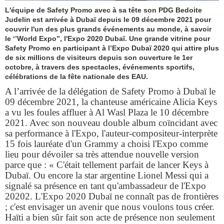
L'équipe de Safety Promo avec à sa tête son PDG Bedoite
Judelin est arrivée à Dubaï depuis le 09 décembre 2021 pour
couvrir l'un des plus grands événements au monde, à savoir
le ‘’World Expo’’, l'Expo 2020 Dubaï. Une grande vitrine pour
Safety Promo en participant à l’Expo Dubaï 2020 qui attire plus
de six millions de visiteurs depuis son ouverture le 1er
octobre, à travers des spectacles, événements sportifs,
célébrations de la fête nationale des EAU.
A l’arrivée de la délégation de Safety Promo à Dubaï le
09 décembre 2021, la chanteuse américaine Alicia Keys
a vu les foules affluer à Al Wasl Plaza le 10 décembre
2021. Avec son nouveau double album coïncidant avec
sa performance à l'Expo, l'auteur-compositeur-interprète
15 fois lauréate d'un Grammy a choisi l'Expo comme
lieu pour dévoiler sa très attendue nouvelle version
parce que : « C'était tellement parfait de lancer Keys à
Dubaï. Ou encore la star argentine Lionel Messi qui a
signalé sa présence en tant qu'ambassadeur de l'Expo
20202. L'Expo 2020 Dubaï ne connaît pas de frontières
; c'est envisager un avenir que nous voulons tous créer.
Haïti a bien sûr fait son acte de présence non seulement