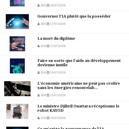
JDA
18/07/2026
Gouverner l’IA plutôt que la posséder
JDA
17/07/2026
La mort du diplôme
JDA
17/07/2026
Faire en sorte que l’aide au développement
devienne inutile
JDA
15/07/2026
L'économie américaine ne peut pas croître
sans les énergies renouvelab...
JDA
15/07/2026
Le ministre Djibril Ouattara réceptionne le
robot KAYOD
JDA
15/07/2026
Ce qu'exige la gouvernance de l'IA