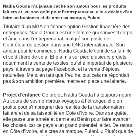
Nadia Gouda n’a jamais caché son amour pour les produits
laitiers et, vu son goût pour l’entreprenariat, elle a décidé d’en
faire un business et de créer sa marque, Fulani.
Titulaire d’un MBA en finance option Gestion financière des
entreprises, Nadia Gouda
est
une femme qui s’investi
t
corps
et âme dans l’entreprenariat, malgré son poste de
C
ontrôleur de
g
estion dans une ONG internationale. Son
amour pour le commerce, Nadia Gouda le tient de sa famille
et se dit fi
ère
de cela.
Elle a mis
sur pied plusieurs projets,
notamment la vente de textile
s,
qu’elle importait de plusieurs
pays, à travers sa page Facebook,
et
la vente d’épices
naturelle
s
. Mais, en tant qu
e
Peulh
e
, tou
t cela
ne répondait
pas à son ambition première, mettre en place une laiterie.
Projet d’enfance
Ce projet, Nadia Gouda l’a toujours nourri.
A
u cours de ses nombreux voyages à l’étranger, elle
en
profite pour s’imprégner des réalités de la transformation
laitière et de sa faisabilité en Côte d’Ivoire. Dans sa quête,
elle
passe
une année et demie au B
é
nin pour faire avancer
les choses,
car
ce pays
a
un grand potentiel laitier.
D
e retour
en Côte d’Ivoire, elle crée sa marque, Fulani. « Plutôt que de