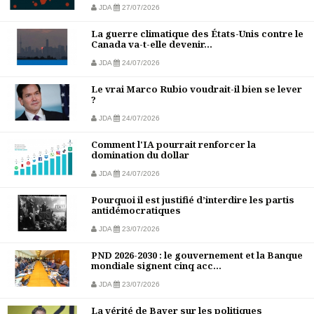
JDA
27/07/2026
La guerre climatique des États-Unis contre le
Canada va-t-elle devenir...
JDA
24/07/2026
Le vrai Marco Rubio voudrait-il bien se lever
?
JDA
24/07/2026
Comment l'IA pourrait renforcer la
domination du dollar
JDA
24/07/2026
Pourquoi il est justifié d’interdire les partis
antidémocratiques
JDA
23/07/2026
PND 2026-2030 : le gouvernement et la Banque
mondiale signent cinq acc...
JDA
23/07/2026
La vérité de Bayer sur les politiques