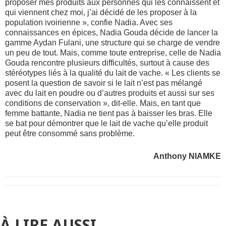
proposer
mes produits
aux personnes qui
les
connaissent et
qui viennent chez moi, j’ai décidé de
les
proposer à la
population ivoirienne », confie Nadia. Avec ses
connaissances en épice
s
, Nadia Gouda décide de l
ancer
la
gamme Aydan Fulani, une structure qui se charge de vendre
un peu de tout. Mais, comme toute entreprise, celle de Nadia
Gouda rencontre plusieurs difficultés, surtout
à cause
d
es
stéréotypes liés à la qualité du lait de vache. « Les clients se
posent la question de savoir si le lait n’est pas mélangé
avec du lait en poudre ou
d’
autres produits et aussi sur
s
es
conditions de conservation », dit-elle. Mais, en tant que
femme battante, Nadia ne tient pas à baisser les bras. Elle
se bat pour démontrer que le lait de vache
qu’elle produit
peut être consommé sans problème.
Anthony NIAMKE
À LIRE AUSSI