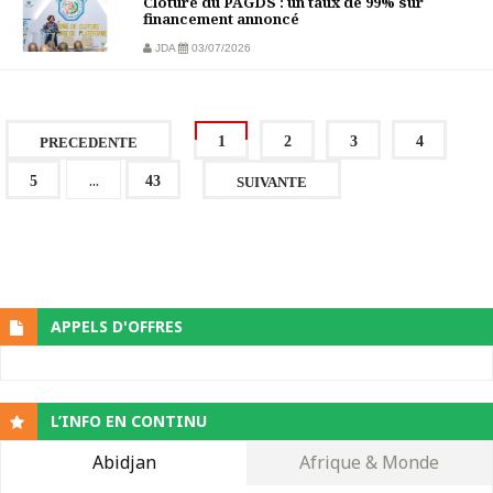
Clôture du PAGDS : un taux de 99% sur
financement annoncé
JDA
03/07/2026
1
2
3
4
PRECEDENTE
...
5
43
SUIVANTE
APPELS D'OFFRES
L’INFO EN CONTINU
Abidjan
Afrique & Monde