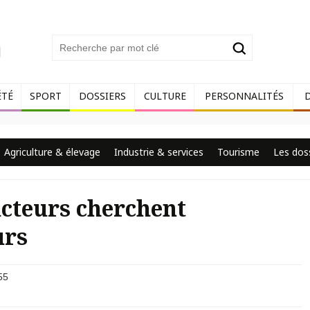
ÉTÉ
SPORT
DOSSIERS
CULTURE
PERSONNALITÉS
Agriculture & élevage
Industrie & services
Tourisme
Les dos
ucteurs cherchent
urs
55