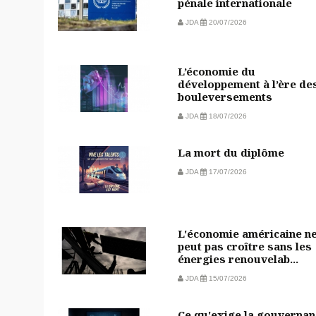
pénale internationale
JDA
20/07/2026
L’économie du
développement à l’ère de
bouleversements
JDA
18/07/2026
La mort du diplôme
JDA
17/07/2026
L'économie américaine n
peut pas croître sans les
énergies renouvelab...
JDA
15/07/2026
Ce qu'exige la gouvernan