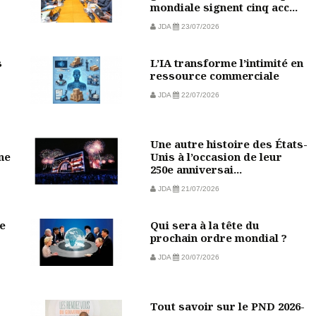
mondiale signent cinq acc...
JDA
23/07/2026
s
L’IA transforme l’intimité en
ressource commerciale
JDA
22/07/2026
Une autre histoire des États-
ine
Unis à l’occasion de leur
250e anniversai...
JDA
21/07/2026
e
Qui sera à la tête du
prochain ordre mondial ?
JDA
20/07/2026
Tout savoir sur le PND 2026-