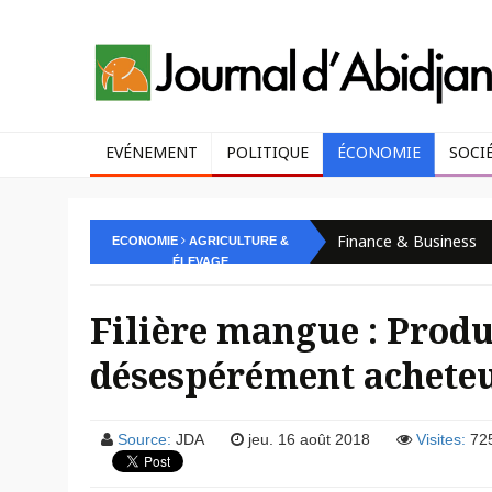
EVÉNEMENT
POLITIQUE
ÉCONOMIE
SOCI
Finance & Business
ECONOMIE
AGRICULTURE &
ÉLEVAGE
Filière mangue : Prod
désespérément achete
Source:
JDA
jeu. 16 août 2018
Visites:
72