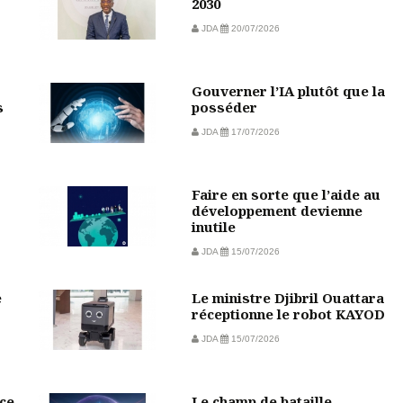
2030
JDA
20/07/2026
Gouverner l’IA plutôt que la
s
posséder
JDA
17/07/2026
Faire en sorte que l’aide au
développement devienne
inutile
JDA
15/07/2026
e
Le ministre Djibril Ouattara
réceptionne le robot KAYOD
JDA
15/07/2026
ce
Le champ de bataille