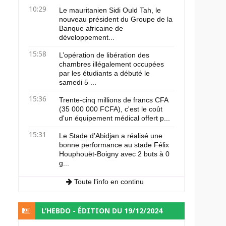
10:29
Le mauritanien Sidi Ould Tah, le
nouveau président du Groupe de la
Banque africaine de
développement...
15:58
L’opération de libération des
chambres illégalement occupées
par les étudiants a débuté le
samedi 5 ...
15:36
Trente-cinq millions de francs CFA
(35 000 000 FCFA), c'est le coût
d'un équipement médical offert p...
15:31
Le Stade d’Abidjan a réalisé une
bonne performance au stade Félix
Houphouët-Boigny avec 2 buts à 0
g...
Toute l'info en continu
L’HEBDO - ÉDITION DU 19/12/2024