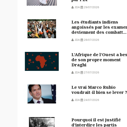
JDA
29/07/2026
Les étudiants indiens
angoissés par les exame
deviennent des combatt...
JDA
28/07/2026
L’Afrique de l’Ouest a be
de son propre moment
Draghi
JDA
27/07/2026
Le vrai Marco Rubio
voudrait-il bien se lever 
JDA
24/07/2026
Pourquoi il est justifié
d’interdire les partis