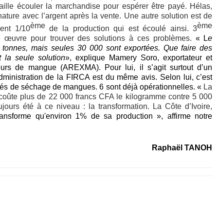
 aille écouler la marchandise pour espérer être payé. Hélas,
ture avec l’argent après la vente. Une autre solution est de
ème
ème
ment 1/10
de la production qui est écoulé ainsi. 3
e œuvre pour trouver des solutions à ces problèmes.
« L
e
0 tonnes, mais seules 30 000 sont exportées. Que faire des
 la seule solution
», explique Mamery Soro, exportateur et
eurs de mangue (AREXMA). Pour lui, il s’agit surtout d’un
ministration de la FIRCA est du même avis. Selon lui, c’est
nités de séchage de mangues. 6 sont déjà opérationnelles. «
La
 coûte plus de 22 000 francs CFA le kilogramme contre 5 000
ours été à ce niveau : la transformation. La Côte d’Ivoire,
ansforme qu'environ 1% de sa production », affirme notre
Raphaël TANOH