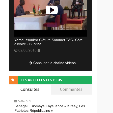
Yamoussoukro Clôture Sommet TAC- Côte
d'Ivoire - Burkina
02/08/2016
Consulter la chaîne vidéos
LES ARTICLES LES PLUS
Consultés
Commentés
27/07/2026
Sénégal : Diomaye Faye lance « Kiraay, Les
Patriotes Républicains »