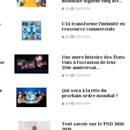
mondiale signent cinq acc...
JDA
23/07/2026
s
L’IA transforme l’intimité en
ressource commerciale
JDA
22/07/2026
Une autre histoire des États-
ine
Unis à l’occasion de leur
250e anniversai...
JDA
21/07/2026
e
Qui sera à la tête du
prochain ordre mondial ?
JDA
20/07/2026
Tout savoir sur le PND 2026-
2030