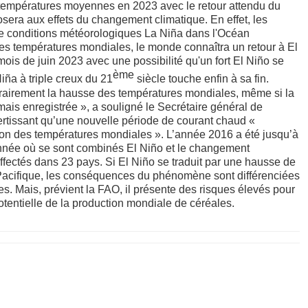
températures moyennes en 2023 avec le retour attendu du
era aux effets du changement climatique. En effet, les
de conditions météorologiques La Niña dans l'Océan
es températures mondiales, le monde connaîtra un retour à El
ois de juin 2023 avec une possibilité qu'un fort El Niño se
ème
iña à triple creux du 21
siècle touche enfin à sa fin.
porairement la hausse des températures mondiales, même si la
mais enregistrée », a souligné le Secrétaire général de
rtissant qu’une nouvelle période de courant chaud «
on des températures mondiales ». L’année 2016 a été jusqu’à
nnée où se sont combinés El Niño et le changement
ffectés dans 23 pays. Si El Niño se traduit par une hausse de
u Pacifique, les conséquences du phénomène sont différenciées
s. Mais, prévient la FAO, il présente des risques élevés pour
otentielle de la production mondiale de céréales.