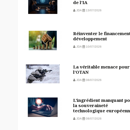
de l'IA
JDA
13/07/2026
Réinventer le financemen
développement
JDA
10/07/2026
La véritable menace pour
l’OTAN
JDA
08/07/2026
L'ingrédient manquant p
la souveraineté
technologique européen
JDA
08/07/2026