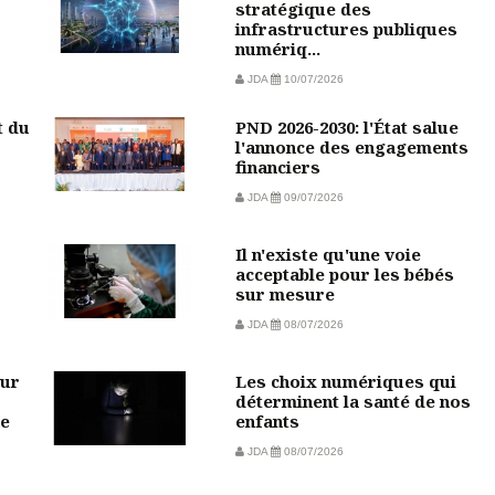
stratégique des
infrastructures publiques
numériq...
JDA
10/07/2026
t du
PND 2026-2030: l'État salue
l'annonce des engagements
financiers
JDA
09/07/2026
Il n'existe qu'une voie
acceptable pour les bébés
sur mesure
JDA
08/07/2026
our
Les choix numériques qui
déterminent la santé de nos
ne
enfants
JDA
08/07/2026