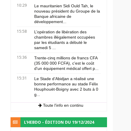
10:29
Le mauritanien Sidi Ould Tah, le
nouveau président du Groupe de la
Banque africaine de
développement...
15:58
L’opération de libération des
chambres illégalement occupées
par les étudiants a débuté le
samedi 5 ...
15:36
Trente-cinq millions de francs CFA
(35 000 000 FCFA), c'est le coût
d'un équipement médical offert p...
15:31
Le Stade d’Abidjan a réalisé une
bonne performance au stade Félix
Houphouët-Boigny avec 2 buts à 0
g...
Toute l'info en continu
L’HEBDO - ÉDITION DU 19/12/2024