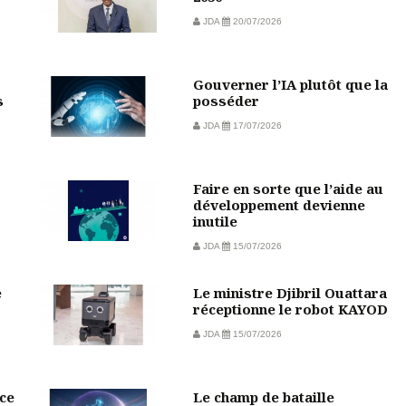
JDA
20/07/2026
Gouverner l’IA plutôt que la
s
posséder
JDA
17/07/2026
Faire en sorte que l’aide au
développement devienne
inutile
JDA
15/07/2026
e
Le ministre Djibril Ouattara
réceptionne le robot KAYOD
JDA
15/07/2026
ce
Le champ de bataille