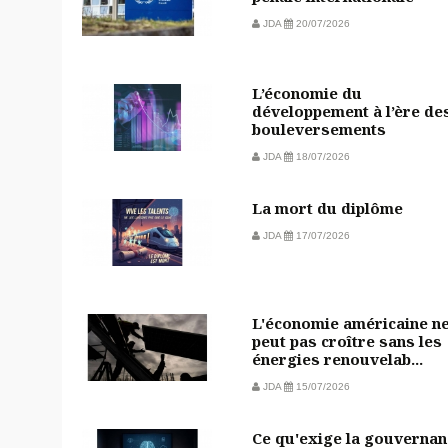
JDA
20/07/2026
L’économie du
développement à l’ère de
bouleversements
JDA
18/07/2026
La mort du diplôme
JDA
17/07/2026
L'économie américaine n
peut pas croître sans les
énergies renouvelab...
JDA
15/07/2026
Ce qu'exige la gouvernan