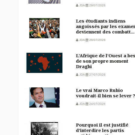
JDA
29/07/2026
Les étudiants indiens
angoissés par les exame
deviennent des combatt...
JDA
28/07/2026
L’Afrique de l’Ouest a be
de son propre moment
Draghi
JDA
27/07/2026
Le vrai Marco Rubio
voudrait-il bien se lever 
JDA
24/07/2026
Pourquoi il est justifié
d’interdire les partis