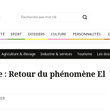
ÉTÉ
SPORT
DOSSIERS
CULTURE
PERSONNALITÉS
Agriculture & élevage
Industrie & services
Tourisme
Les dos
 : Retour du phénomène El
319