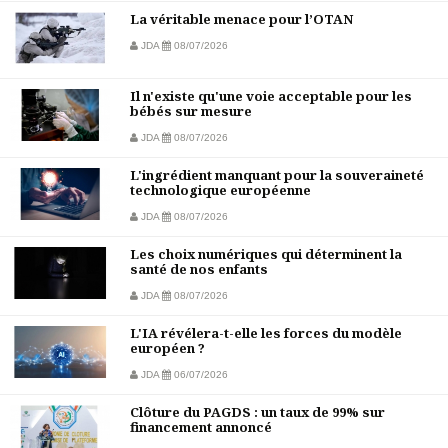
La véritable menace pour l’OTAN
JDA
08/07/2026
Il n'existe qu'une voie acceptable pour les
bébés sur mesure
JDA
08/07/2026
L'ingrédient manquant pour la souveraineté
technologique européenne
JDA
08/07/2026
Les choix numériques qui déterminent la
santé de nos enfants
JDA
08/07/2026
L'IA révélera-t-elle les forces du modèle
européen ?
JDA
06/07/2026
Clôture du PAGDS : un taux de 99% sur
financement annoncé