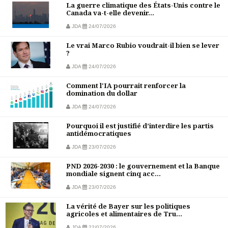
La guerre climatique des États-Unis contre le
Canada va-t-elle devenir...
JDA
24/07/2026
Le vrai Marco Rubio voudrait-il bien se lever
?
JDA
24/07/2026
Comment l'IA pourrait renforcer la
domination du dollar
JDA
24/07/2026
Pourquoi il est justifié d’interdire les partis
antidémocratiques
JDA
23/07/2026
PND 2026-2030 : le gouvernement et la Banque
mondiale signent cinq acc...
JDA
23/07/2026
La vérité de Bayer sur les politiques
agricoles et alimentaires de Tru...
JDA
22/07/2026