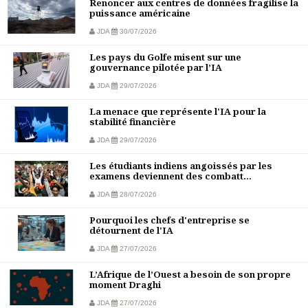
Renoncer aux centres de données fragilise la
puissance américaine
JDA
30/07/2026
Les pays du Golfe misent sur une
gouvernance pilotée par l’IA
JDA
29/07/2026
La menace que représente l'IA pour la
stabilité financière
JDA
29/07/2026
Les étudiants indiens angoissés par les
examens deviennent des combatt...
JDA
28/07/2026
Pourquoi les chefs d'entreprise se
détournent de l'IA
JDA
27/07/2026
L’Afrique de l’Ouest a besoin de son propre
moment Draghi
JDA
27/07/2026