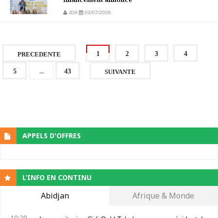
JDA
03/07/2026
1
2
3
4
PRECEDENTE
...
5
43
SUIVANTE
APPELS D'OFFRES
L’INFO EN CONTINU
Abidjan
Afrique & Monde
10:29