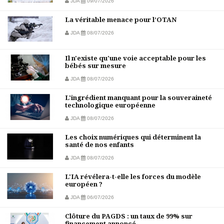
JDA
09/07/2026
La véritable menace pour l’OTAN
JDA
08/07/2026
Il n'existe qu'une voie acceptable pour les
bébés sur mesure
JDA
08/07/2026
L'ingrédient manquant pour la souveraineté
technologique européenne
JDA
08/07/2026
Les choix numériques qui déterminent la
santé de nos enfants
JDA
08/07/2026
L'IA révélera-t-elle les forces du modèle
européen ?
JDA
06/07/2026
Clôture du PAGDS : un taux de 99% sur
financement annoncé