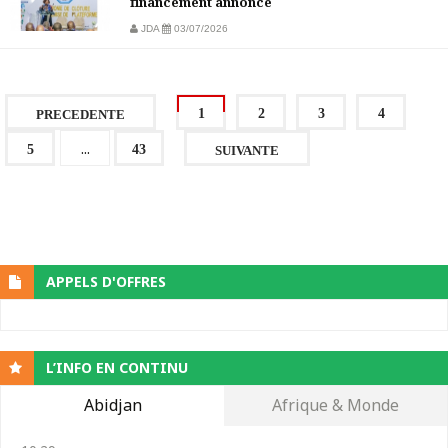
financement annoncé
JDA
03/07/2026
1
2
3
4
PRECEDENTE
...
5
43
SUIVANTE
APPELS D'OFFRES
L’INFO EN CONTINU
Abidjan
Afrique & Monde