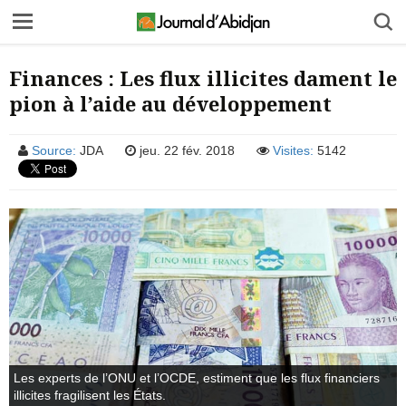
Finances : Les flux illicites dament le
pion à l’aide au développement
Source:
JDA
jeu. 22 fév. 2018
Visites:
5142
Les experts de l’ONU et l’OCDE, estiment que les flux financiers
illicites fragilisent les États.