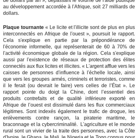
de dollars par an », dépassant le volume de l'aide publique
au développement accordée à l'Afrique, soit 27 milliards de
dollars.
Plaque tournante
« Le licite et l'illicite sont de plus en plus
interconnectés en Afrique de l'ouest », poursuit le rapport.
Cela s'explique en partie par la prépondérance de
l'économie informelle, qui représenterait de 60 à 70% de
l'activité économique globale de la région. Cela s'explique
aussi par l'existence de réseaux de protection des élites
connectés aux flux licites et illicites. « L'argent afflue vers les
caisses de personnes d'influence à l'échelle locale, ainsi
que vers les groupes armés, criminels et terroristes, comme
il le ferait (ou devrait le faire) vers celles de l’État ». Le
rapport pointe du doigt la Chine, dont l’essentiel des
produits contrefaits et de qualité inférieure exporté en
Afrique de l’ouest est dissimulé dans les flux commerciaux
légitimes. Sont indexés également le trafic de drogue, les
enlèvements contre rançon, la piraterie maritime, le
braconnage et la cybercriminalité. L'agriculture et le monde
rural sont un vivier de la traite des personnes, avec la Côte
d'Ivoire, le Ghana, le Mali, le Nigeria et le Togo connus pour