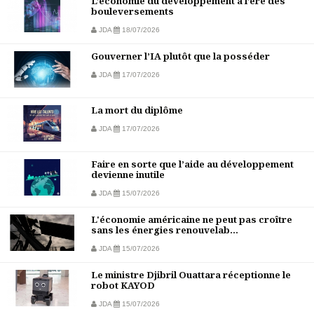
L’économie du développement à l’ère des
bouleversements
JDA
18/07/2026
Gouverner l’IA plutôt que la posséder
JDA
17/07/2026
La mort du diplôme
JDA
17/07/2026
Faire en sorte que l’aide au développement
devienne inutile
JDA
15/07/2026
L'économie américaine ne peut pas croître
sans les énergies renouvelab...
JDA
15/07/2026
Le ministre Djibril Ouattara réceptionne le
robot KAYOD
JDA
15/07/2026