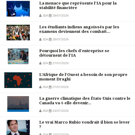
La menace que représente l'IA pour la
stabilité financière
JDA
29/07/2026
Les étudiants indiens angoissés par les
examens deviennent des combatt...
JDA
28/07/2026
Pourquoi les chefs d'entreprise se
détournent de l'IA
JDA
27/07/2026
L’Afrique de l’Ouest a besoin de son propre
moment Draghi
JDA
27/07/2026
La guerre climatique des États-Unis contre le
Canada va-t-elle devenir...
JDA
24/07/2026
Le vrai Marco Rubio voudrait-il bien se lever
?
JDA
24/07/2026