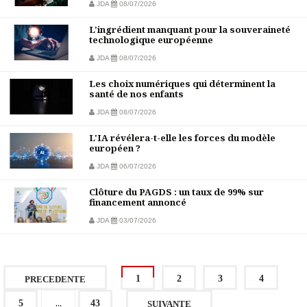
JDA
08/07/2026
L'ingrédient manquant pour la souveraineté
technologique européenne
JDA
08/07/2026
Les choix numériques qui déterminent la
santé de nos enfants
JDA
08/07/2026
L'IA révélera-t-elle les forces du modèle
européen ?
JDA
06/07/2026
Clôture du PAGDS : un taux de 99% sur
financement annoncé
JDA
03/07/2026
1
2
3
4
PRECEDENTE
...
5
43
SUIVANTE