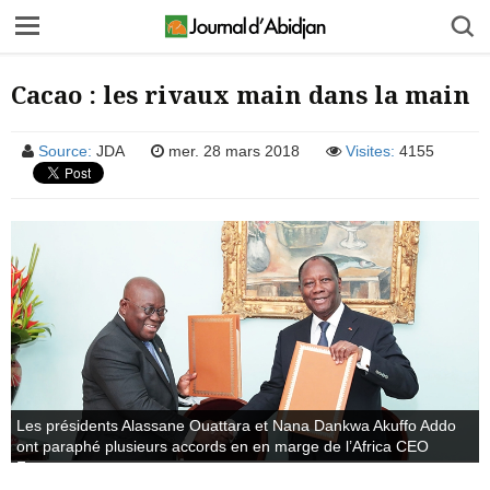
Cacao : les rivaux main dans la main
Source:
JDA
mer. 28 mars 2018
Visites:
4155
Les présidents Alassane Ouattara et Nana Dankwa Akuffo Addo
ont paraphé plusieurs accords en en marge de l’Africa CEO
Forum.