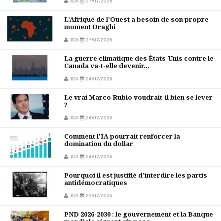
JDA
27/07/2026
L’Afrique de l’Ouest a besoin de son propre
moment Draghi
JDA
27/07/2026
La guerre climatique des États-Unis contre le
Canada va-t-elle devenir...
JDA
24/07/2026
Le vrai Marco Rubio voudrait-il bien se lever
?
JDA
24/07/2026
Comment l'IA pourrait renforcer la
domination du dollar
JDA
24/07/2026
Pourquoi il est justifié d’interdire les partis
antidémocratiques
JDA
23/07/2026
PND 2026-2030 : le gouvernement et la Banque