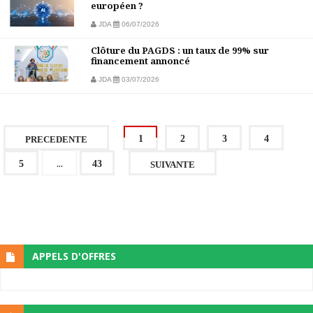
européen ?
JDA
06/07/2026
Clôture du PAGDS : un taux de 99% sur
financement annoncé
JDA
03/07/2026
1
2
3
4
PRECEDENTE
...
5
43
SUIVANTE
APPELS D'OFFRES