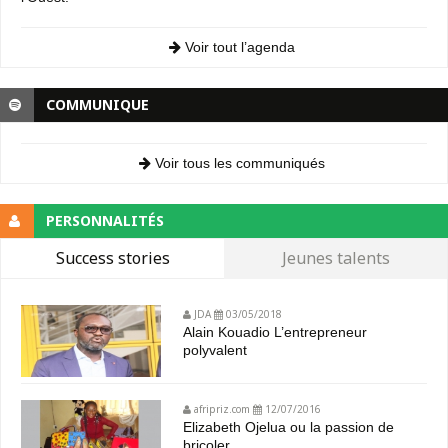
Voir tout l’agenda
COMMUNIQUE
Voir tous les communiqués
PERSONNALITÉS
Success stories
Jeunes talents
JDA
03/05/2018
Alain Kouadio L’entrepreneur
polyvalent
afripriz.com
12/07/2016
Elizabeth Ojelua ou la passion de
bricoler