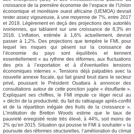
croissance de la première économie de l’espace de l’Union
économique et monétaire ouest africaine (UEMOA) devrait
rester assez vigoureuse, à une moyenne de 7%, entre 2017
et 2019. Légèrement en deçà des projections des autorités
ivoiriennes, qui tablaient sur une croissance de 8,3% en
2018. L’inflation, estimée à 1,6% actuellement, devrait
passer à 1,2%. Des projections que tempère le FMI, pour
lequel les risques qui pèsent sur la croissance de
l’économie du pays sont équilibrés et tiennent
essentiellement « au rythme des réformes, aux fluctuations
des prix à l’exportation et à d’éventuelles tensions
économiques internes ». Tensions déjà palpables avec la
nouvelle annexe fiscale, qui fait grand bruit dans le secteur
privé, poussant le Président Ouattara à annoncer des
consultations autour de cette ponction jugée « étouffante ».
Expliquant ses chiffres, le FMI impute ce léger recul au
« déclin de la productivité, du fait du rattrapage après-conflit
et de la répartition inégale des fruits de la croissance ».
L’institution de Bretton Woods estime que le taux de
pauvreté enregistré reste très élevé, à 44%, soit moins de
2% qu’en 2015. Situation qui pousse le FMI à souhaiter « la
poursuite des réformes structurelles, l’amélioration du climat