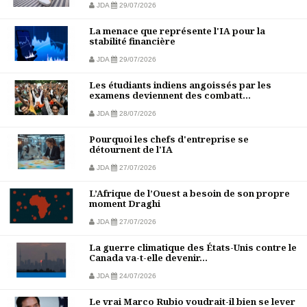
JDA
29/07/2026
La menace que représente l'IA pour la
stabilité financière
JDA
29/07/2026
Les étudiants indiens angoissés par les
examens deviennent des combatt...
JDA
28/07/2026
Pourquoi les chefs d'entreprise se
détournent de l'IA
JDA
27/07/2026
L’Afrique de l’Ouest a besoin de son propre
moment Draghi
JDA
27/07/2026
La guerre climatique des États-Unis contre le
Canada va-t-elle devenir...
JDA
24/07/2026
Le vrai Marco Rubio voudrait-il bien se lever