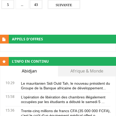
...
5
43
SUIVANTE
APPELS D'OFFRES
L’INFO EN CONTINU
Abidjan
Afrique & Monde
10:29
Le mauritanien Sidi Ould Tah, le nouveau président du
Groupe de la Banque africaine de développement...
15:58
L’opération de libération des chambres illégalement
occupées par les étudiants a débuté le samedi 5 ...
15:36
Trente-cinq millions de francs CFA (35 000 000 FCFA),
c'est le coût d'un équipement médical offert p...