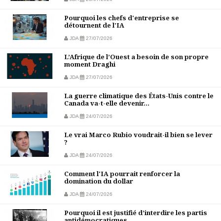
Pourquoi les chefs d'entreprise se
détournent de l'IA
JDA
27/07/2026
L’Afrique de l’Ouest a besoin de son propre
moment Draghi
JDA
27/07/2026
La guerre climatique des États-Unis contre le
Canada va-t-elle devenir...
JDA
24/07/2026
Le vrai Marco Rubio voudrait-il bien se lever
?
JDA
24/07/2026
Comment l'IA pourrait renforcer la
domination du dollar
JDA
24/07/2026
Pourquoi il est justifié d’interdire les partis
antidémocratiques