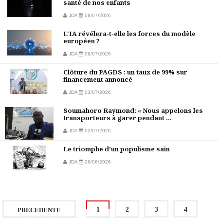
santé de nos enfants
JDA
08/07/2026
L'IA révélera-t-elle les forces du modèle
européen ?
JDA
06/07/2026
Clôture du PAGDS : un taux de 99% sur
financement annoncé
JDA
03/07/2026
Soumahoro Raymond: « Nous appelons les
transporteurs à garer pendant ...
JDA
02/07/2026
Le triomphe d’un populisme sain
JDA
26/06/2026
1
2
3
4
PRECEDENTE