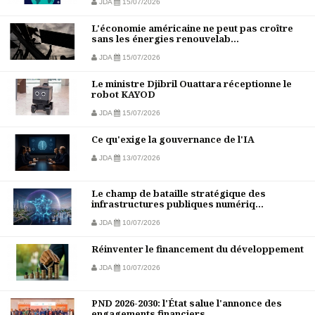
JDA
15/07/2026
L'économie américaine ne peut pas croître
sans les énergies renouvelab...
JDA
15/07/2026
Le ministre Djibril Ouattara réceptionne le
robot KAYOD
JDA
15/07/2026
Ce qu'exige la gouvernance de l'IA
JDA
13/07/2026
Le champ de bataille stratégique des
infrastructures publiques numériq...
JDA
10/07/2026
Réinventer le financement du développement
JDA
10/07/2026
PND 2026-2030: l'État salue l'annonce des
engagements financiers