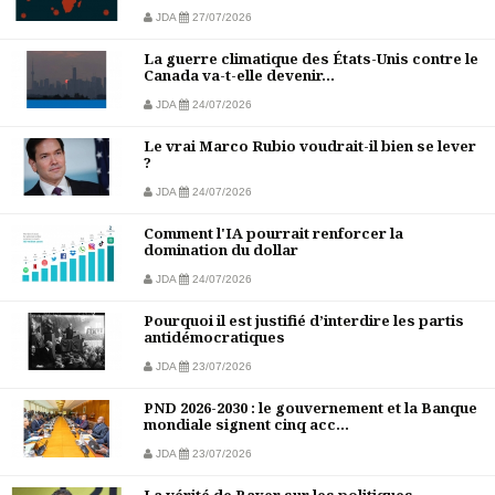
JDA
27/07/2026
La guerre climatique des États-Unis contre le
Canada va-t-elle devenir...
JDA
24/07/2026
Le vrai Marco Rubio voudrait-il bien se lever
?
JDA
24/07/2026
Comment l'IA pourrait renforcer la
domination du dollar
JDA
24/07/2026
Pourquoi il est justifié d’interdire les partis
antidémocratiques
JDA
23/07/2026
PND 2026-2030 : le gouvernement et la Banque
mondiale signent cinq acc...
JDA
23/07/2026