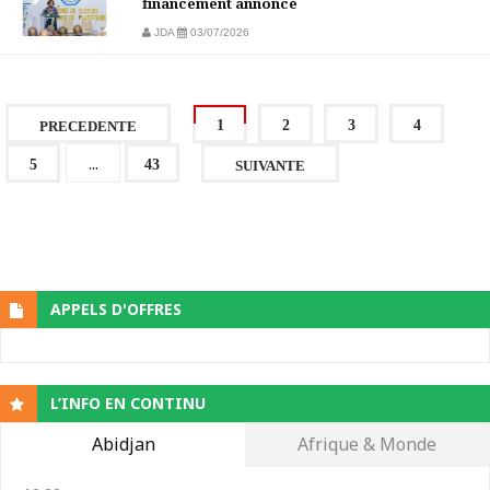
financement annoncé
JDA
03/07/2026
1
2
3
4
PRECEDENTE
...
5
43
SUIVANTE
APPELS D'OFFRES
L’INFO EN CONTINU
Abidjan
Afrique & Monde