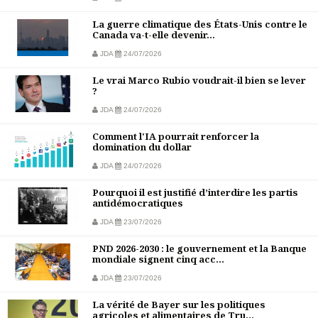
La guerre climatique des États-Unis contre le
Canada va-t-elle devenir...
JDA
24/07/2026
Le vrai Marco Rubio voudrait-il bien se lever
?
JDA
24/07/2026
Comment l'IA pourrait renforcer la
domination du dollar
JDA
24/07/2026
Pourquoi il est justifié d’interdire les partis
antidémocratiques
JDA
23/07/2026
PND 2026-2030 : le gouvernement et la Banque
mondiale signent cinq acc...
JDA
23/07/2026
La vérité de Bayer sur les politiques
agricoles et alimentaires de Tru...