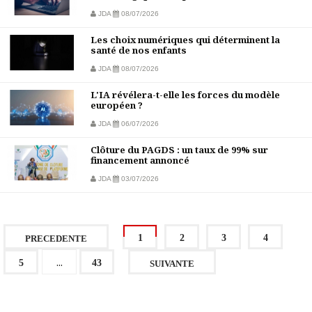
JDA
08/07/2026
Les choix numériques qui déterminent la
santé de nos enfants
JDA
08/07/2026
L'IA révélera-t-elle les forces du modèle
européen ?
JDA
06/07/2026
Clôture du PAGDS : un taux de 99% sur
financement annoncé
JDA
03/07/2026
1
2
3
4
PRECEDENTE
...
5
43
SUIVANTE