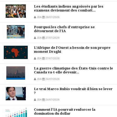
Les étudiants indiens angoissés par les
examens deviennent des combatt...
JDA
28/07/2026
Pourquoi les chefs d'entreprise se
détournent de l'IA
JDA
27/07/2026
L’Afrique de l’Ouest a besoin de son propre
moment Draghi
JDA
27/07/2026
La guerre climatique des États-Unis contre le
Canada va-t-elle devenir...
JDA
24/07/2026
Le vrai Marco Rubio voudrait-il bien se lever
?
JDA
24/07/2026
Comment l'IA pourrait renforcer la
domination du dollar