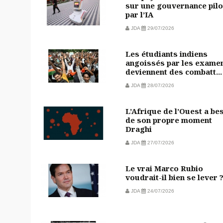
sur une gouvernance pilo
par l’IA
JDA
29/07/2026
Les étudiants indiens
angoissés par les exame
deviennent des combatt...
JDA
28/07/2026
L’Afrique de l’Ouest a be
de son propre moment
Draghi
JDA
27/07/2026
Le vrai Marco Rubio
voudrait-il bien se lever 
JDA
24/07/2026