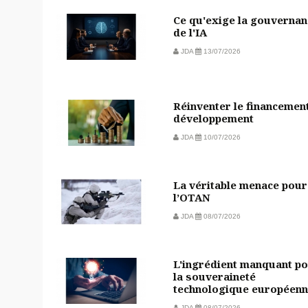
Ce qu'exige la gouvernan
de l'IA
JDA
13/07/2026
Réinventer le financemen
développement
JDA
10/07/2026
La véritable menace pour
l’OTAN
JDA
08/07/2026
L'ingrédient manquant p
la souveraineté
technologique européen
JDA
08/07/2026