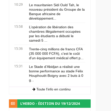
10:29
Le mauritanien Sidi Ould Tah, le
nouveau président du Groupe de la
Banque africaine de
développement...
15:58
L’opération de libération des
chambres illégalement occupées
par les étudiants a débuté le
samedi 5 ...
15:36
Trente-cinq millions de francs CFA
(35 000 000 FCFA), c'est le coût
d'un équipement médical offert p...
15:31
Le Stade d’Abidjan a réalisé une
bonne performance au stade Félix
Houphouët-Boigny avec 2 buts à 0
g...
Toute l'info en continu
L’HEBDO - ÉDITION DU 19/12/2024