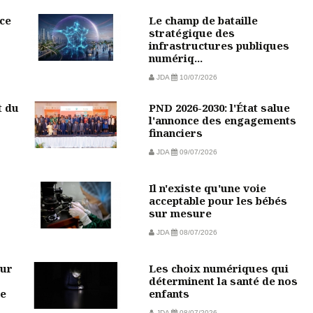
ce
Le champ de bataille
stratégique des
infrastructures publiques
numériq...
JDA
10/07/2026
t du
PND 2026-2030: l'État salue
l'annonce des engagements
financiers
JDA
09/07/2026
Il n'existe qu'une voie
acceptable pour les bébés
sur mesure
JDA
08/07/2026
our
Les choix numériques qui
déterminent la santé de nos
ne
enfants
JDA
08/07/2026