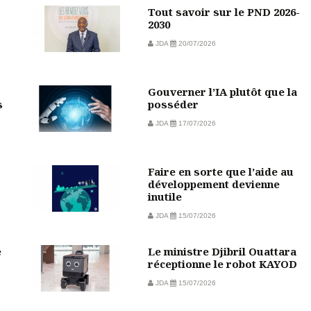
Tout savoir sur le PND 2026-
2030
JDA
20/07/2026
Gouverner l’IA plutôt que la
s
posséder
JDA
17/07/2026
Faire en sorte que l’aide au
développement devienne
inutile
JDA
15/07/2026
e
Le ministre Djibril Ouattara
réceptionne le robot KAYOD
JDA
15/07/2026