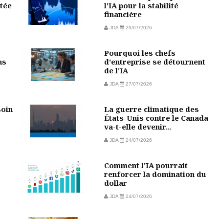
tée
l'IA pour la stabilité
financière
JDA
29/07/2026
Pourquoi les chefs
ns
d'entreprise se détournent
de l'IA
JDA
27/07/2026
soin
La guerre climatique des
États-Unis contre le Canada
va-t-elle devenir...
JDA
24/07/2026
Comment l'IA pourrait
?
renforcer la domination du
dollar
JDA
24/07/2026