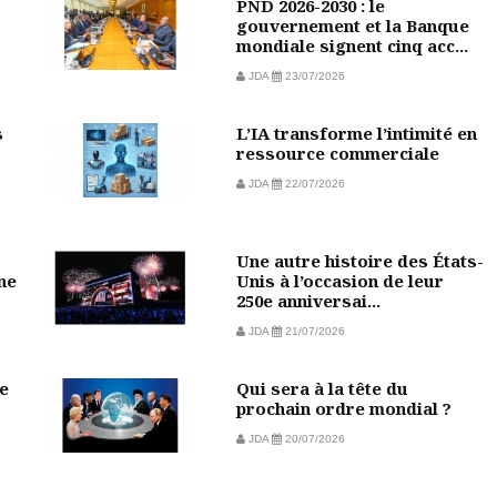
PND 2026-2030 : le
gouvernement et la Banque
mondiale signent cinq acc...
JDA
23/07/2026
s
L’IA transforme l’intimité en
ressource commerciale
JDA
22/07/2026
Une autre histoire des États-
ine
Unis à l’occasion de leur
250e anniversai...
JDA
21/07/2026
e
Qui sera à la tête du
prochain ordre mondial ?
JDA
20/07/2026