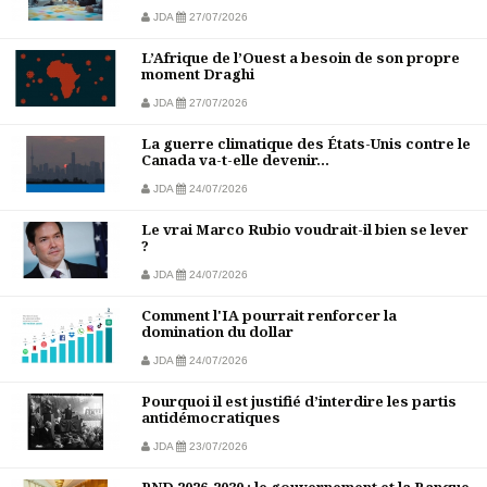
JDA
27/07/2026
L’Afrique de l’Ouest a besoin de son propre
moment Draghi
JDA
27/07/2026
La guerre climatique des États-Unis contre le
Canada va-t-elle devenir...
JDA
24/07/2026
Le vrai Marco Rubio voudrait-il bien se lever
?
JDA
24/07/2026
Comment l'IA pourrait renforcer la
domination du dollar
JDA
24/07/2026
Pourquoi il est justifié d’interdire les partis
antidémocratiques
JDA
23/07/2026