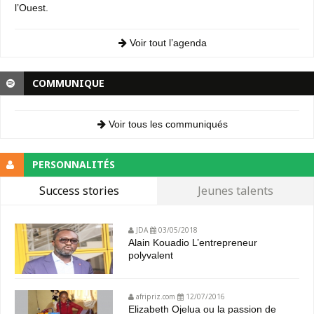
l’Ouest.
Voir tout l’agenda
COMMUNIQUE
Voir tous les communiqués
PERSONNALITÉS
Success stories
Jeunes talents
JDA
03/05/2018
Alain Kouadio L’entrepreneur
polyvalent
afripriz.com
12/07/2016
Elizabeth Ojelua ou la passion de