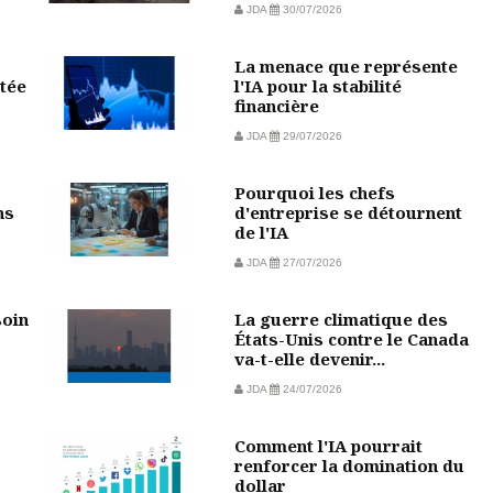
JDA
30/07/2026
La menace que représente
tée
l'IA pour la stabilité
financière
JDA
29/07/2026
Pourquoi les chefs
ns
d'entreprise se détournent
de l'IA
JDA
27/07/2026
soin
La guerre climatique des
États-Unis contre le Canada
va-t-elle devenir...
JDA
24/07/2026
Comment l'IA pourrait
?
renforcer la domination du
dollar