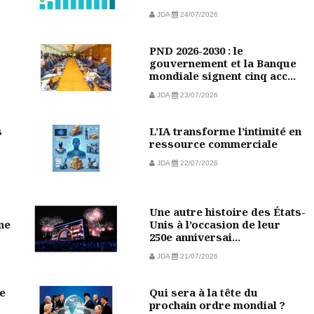
JDA
24/07/2026
PND 2026-2030 : le
gouvernement et la Banque
mondiale signent cinq acc...
JDA
23/07/2026
s
L’IA transforme l’intimité en
ressource commerciale
JDA
22/07/2026
Une autre histoire des États-
ine
Unis à l’occasion de leur
250e anniversai...
JDA
21/07/2026
e
Qui sera à la tête du
prochain ordre mondial ?