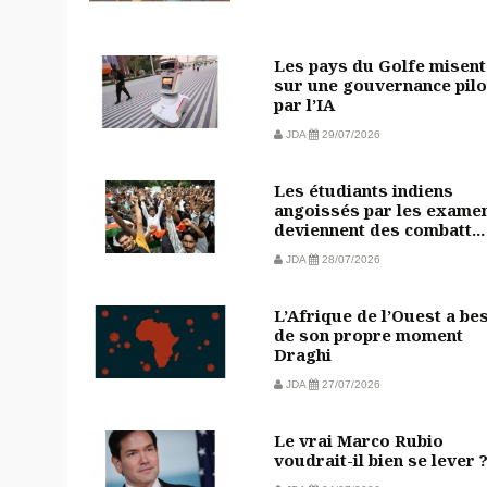
Les pays du Golfe misent
sur une gouvernance pilo
par l’IA
JDA
29/07/2026
Les étudiants indiens
angoissés par les exame
deviennent des combatt...
JDA
28/07/2026
L’Afrique de l’Ouest a be
de son propre moment
Draghi
JDA
27/07/2026
Le vrai Marco Rubio
voudrait-il bien se lever 