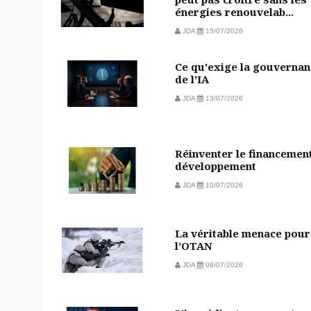
énergies renouvelab...
JDA
15/07/2026
Ce qu'exige la gouvernan
de l'IA
JDA
13/07/2026
Réinventer le financemen
développement
JDA
10/07/2026
La véritable menace pour
l’OTAN
JDA
08/07/2026