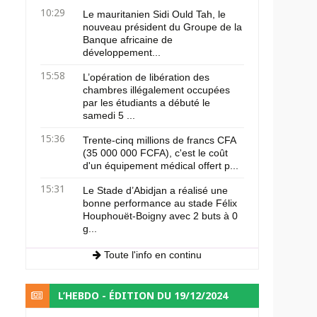
10:29
Le mauritanien Sidi Ould Tah, le
nouveau président du Groupe de la
Banque africaine de
développement...
15:58
L’opération de libération des
chambres illégalement occupées
par les étudiants a débuté le
samedi 5 ...
15:36
Trente-cinq millions de francs CFA
(35 000 000 FCFA), c'est le coût
d'un équipement médical offert p...
15:31
Le Stade d’Abidjan a réalisé une
bonne performance au stade Félix
Houphouët-Boigny avec 2 buts à 0
g...
Toute l'info en continu
L’HEBDO - ÉDITION DU 19/12/2024