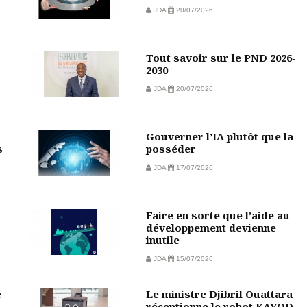
JDA
20/07/2026
Tout savoir sur le PND 2026-
2030
JDA
20/07/2026
Gouverner l’IA plutôt que la
s
posséder
JDA
17/07/2026
Faire en sorte que l’aide au
développement devienne
inutile
JDA
15/07/2026
e
Le ministre Djibril Ouattara
réceptionne le robot KAYOD