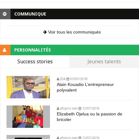
COMMUNIQUE
Voir tous les communiqués
PERSONNALITÉS
Success stories
Jeunes talents
JDA
03/05/2018
Alain Kouadio L’entrepreneur
polyvalent
afripriz.com
12/07/2016
Elizabeth Ojelua ou la passion de
bricoler
afripriz.com
12/07/2016