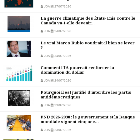
JDA
27/07/2026
La guerre climatique des États-Unis contre le
Canada va-t-elle devenir...
JDA
24/07/2026
Le vrai Marco Rubio voudrait-il bien se lever
?
JDA
24/07/2026
Comment l'IA pourrait renforcer la
domination du dollar
JDA
24/07/2026
Pourquoi il est justifié d’interdire les partis
antidémocratiques
JDA
23/07/2026
PND 2026-2030 : le gouvernement et la Banque
mondiale signent cinq acc...
JDA
23/07/2026