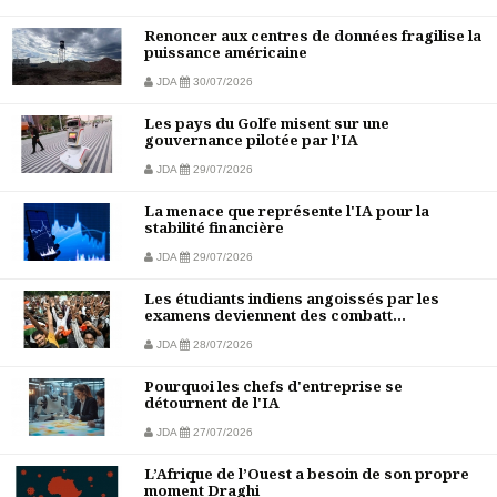
Renoncer aux centres de données fragilise la
puissance américaine
JDA
30/07/2026
Les pays du Golfe misent sur une
gouvernance pilotée par l’IA
JDA
29/07/2026
La menace que représente l'IA pour la
stabilité financière
JDA
29/07/2026
Les étudiants indiens angoissés par les
examens deviennent des combatt...
JDA
28/07/2026
Pourquoi les chefs d'entreprise se
détournent de l'IA
JDA
27/07/2026
L’Afrique de l’Ouest a besoin de son propre
moment Draghi