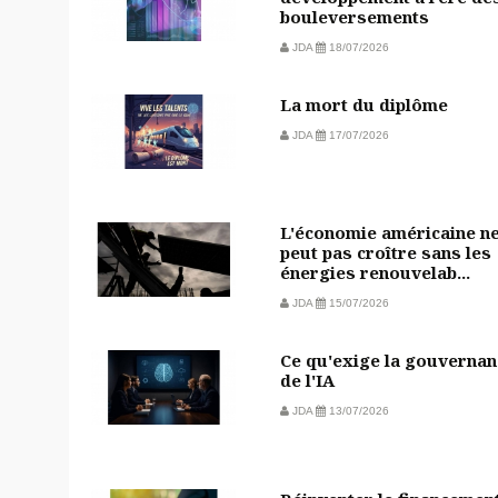
bouleversements
JDA
18/07/2026
La mort du diplôme
JDA
17/07/2026
L'économie américaine n
peut pas croître sans les
énergies renouvelab...
JDA
15/07/2026
Ce qu'exige la gouvernan
de l'IA
JDA
13/07/2026