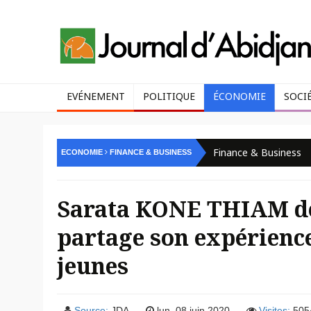
EVÉNEMENT
POLITIQUE
ÉCONOMIE
SOCI
Finance & Business
ECONOMIE
FINANCE & BUSINESS
Sarata KONE THIAM de
partage son expérience
jeunes
Source:
JDA
lun. 08 juin 2020
Visites:
505