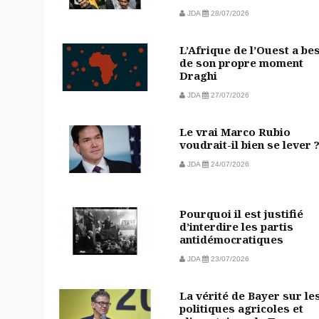
JDA
28/07/2026
L’Afrique de l’Ouest a be
de son propre moment
Draghi
JDA
27/07/2026
Le vrai Marco Rubio
voudrait-il bien se lever 
JDA
24/07/2026
Pourquoi il est justifié
d’interdire les partis
antidémocratiques
JDA
23/07/2026
La vérité de Bayer sur le
politiques agricoles et