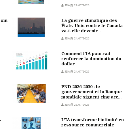
JDA
27/07/2026
soin
La guerre climatique des
États-Unis contre le Canada
va-t-elle devenir...
JDA
24/07/2026
Comment l'IA pourrait
?
renforcer la domination du
dollar
JDA
24/07/2026
PND 2026-2030 : le
gouvernement et la Banque
mondiale signent cinq acc...
JDA
23/07/2026
s
L’IA transforme l’intimité en
ressource commerciale