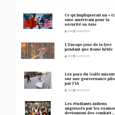
Ce qu’impliquerait un « G
sino-américain pour la
sécurité en Asie
JDA
04/08/2026
L'Europe joue de la lyre
pendant que Rome brûle
JDA
31/07/2026
Les pays du Golfe misent
sur une gouvernance pilo
par l’IA
JDA
29/07/2026
Les étudiants indiens
angoissés par les exame
deviennent des combatt...