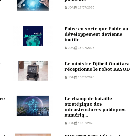
JDA
17/07/2026
Faire en sorte que l’aide au
développement devienne
inutile
JDA
15/07/2026
e
Le ministre Djibril Ouattara
réceptionne le robot KAYOD
JDA
15/07/2026
ce
Le champ de bataille
stratégique des
infrastructures publiques
numériq...
JDA
10/07/2026