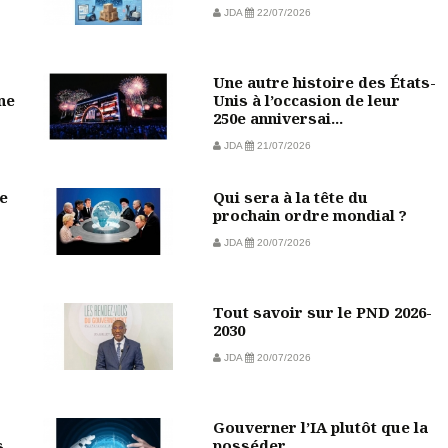
JDA
22/07/2026
Une autre histoire des États-
ine
Unis à l’occasion de leur
250e anniversai...
JDA
21/07/2026
e
Qui sera à la tête du
prochain ordre mondial ?
JDA
20/07/2026
Tout savoir sur le PND 2026-
2030
JDA
20/07/2026
Gouverner l’IA plutôt que la
s
posséder