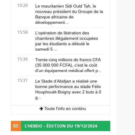
10:29
Le mauritanien Sidi Ould Tah, le
nouveau président du Groupe de la
Banque africaine de
développement...
15:58
L’opération de libération des
chambres illégalement occupées
par les étudiants a débuté le
samedi 5 ...
15:36
Trente-cinq millions de francs CFA
(35 000 000 FCFA), c'est le coût
d'un équipement médical offert p...
15:31
Le Stade d’Abidjan a réalisé une
bonne performance au stade Félix
Houphouët-Boigny avec 2 buts à 0
g...
Toute l'info en continu
L’HEBDO - ÉDITION DU 19/12/2024